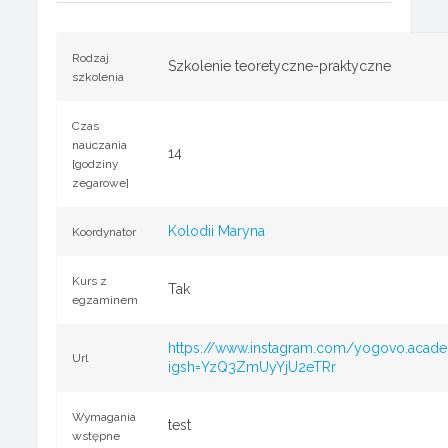
Rodzaj
Szkolenie teoretyczne-praktyczne
szkolenia
Czas
nauczania
14
[godziny
zegarowe]
Kolodii Maryna
Koordynator
Kurs z
Tak
egzaminem
https://www.instagram.com/yogovo.acad
Url
igsh=YzQ3ZmUyYjU2eTRr
Wymagania
test
wstępne