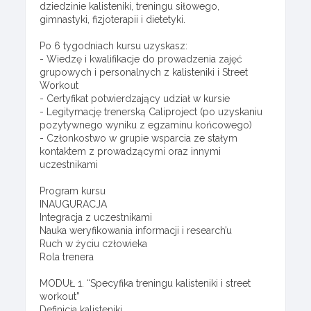
dziedzinie kalisteniki, treningu siłowego,
gimnastyki, fizjoterapii i dietetyki.
Po 6 tygodniach kursu uzyskasz:
- Wiedzę i kwalifikacje do prowadzenia zajęć
grupowych i personalnych z kalisteniki i Street
Workout
- Certyfikat potwierdzający udział w kursie
- Legitymację trenerską Caliproject (po uzyskaniu
pozytywnego wyniku z egzaminu końcowego)
- Członkostwo w grupie wsparcia ze stałym
kontaktem z prowadzącymi oraz innymi
uczestnikami
Program kursu
INAUGURACJA
Integracja z uczestnikami
Nauka weryfikowania informacji i research’u
Ruch w życiu człowieka
Rola trenera
MODUŁ 1. “Specyfika treningu kalisteniki i street
workout”
Definicja kalisteniki