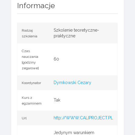
Informacje
Szkolenie teoretyczne-
Rodzaj
praktyczne
szkolenia
Czas
nauczania
60
[godziny
zegarowe]
Dymkowski Cezary
Koordynator
Kurs z
Tak
egzaminem
http://WWW.CALIPROJECT.PL
Url
Jedynym warunkiem