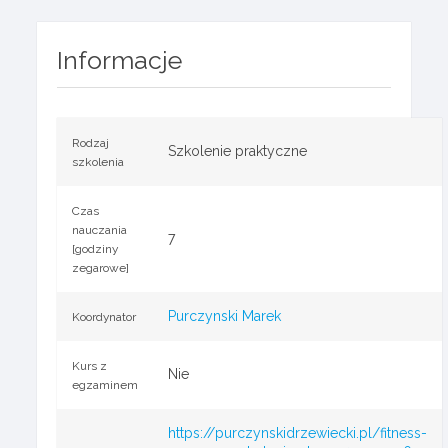
Informacje
Rodzaj
Szkolenie praktyczne
szkolenia
Czas
nauczania
7
[godziny
zegarowe]
Purczynski Marek
Koordynator
Kurs z
Nie
egzaminem
https://purczynskidrzewiecki.pl/fitness-