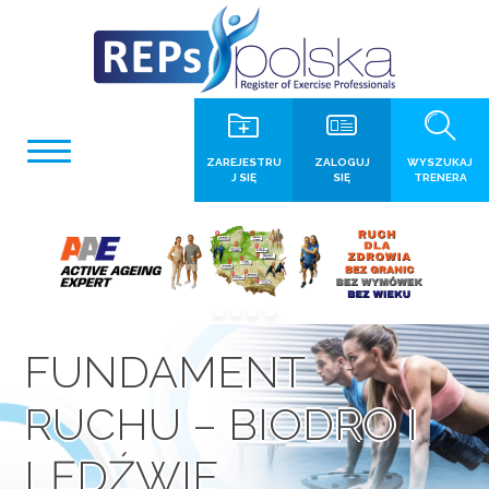
ZAREJESTRU
ZALOGUJ
WYSZUKAJ
J SIĘ
SIĘ
TRENERA
FUNDAMENT
RUCHU – BIODRO I
LĘDŹWIE