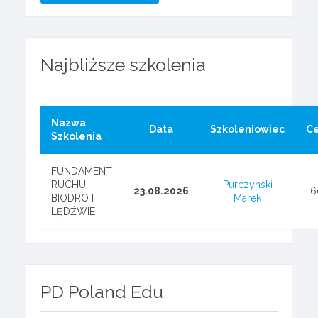
Najbliższe szkolenia
Nazwa
Data
Szkoleniowiec
C
Szkolenia
FUNDAMENT
RUCHU –
Purczynski
23.08.2026
6
BIODRO I
Marek
LĘDŹWIE
PD Poland Edu