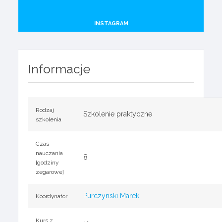
INSTAGRAM
Informacje
Rodzaj
Szkolenie praktyczne
szkolenia
Czas
nauczania
8
[godziny
zegarowe]
Purczynski Marek
Koordynator
Kurs z