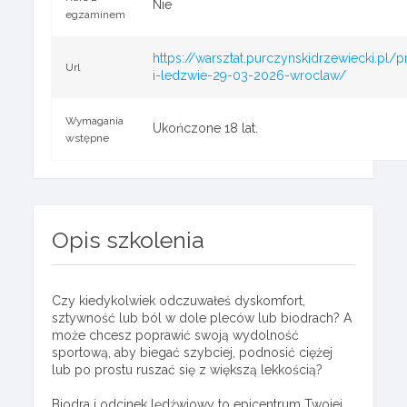
Nie
egzaminem
https://warsztat.purczynskidrzewiecki.pl/
Url
i-ledzwie-29-03-2026-wroclaw/
Wymagania
Ukończone 18 lat.
wstępne
Opis szkolenia
Czy kiedykolwiek odczuwałeś dyskomfort,
sztywność lub ból w dole pleców lub biodrach? A
może chcesz poprawić swoją wydolność
sportową, aby biegać szybciej, podnosić ciężej
lub po prostu ruszać się z większą lekkością?
Biodra i odcinek lędźwiowy to epicentrum Twojej