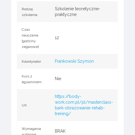
Szkolenie teoretyczne-
Rodzaj
praktyczne
szkolenia
Czas
nauczania
12
[godziny
zegarowe]
Frankowski Szymon
Koordynator
Kurs z
Nie
egzaminem
https://body-
work.com.pl/pl/masterclass-
Url
bark-obrazowanie-rehab-
trening/
Wymagania
BRAK
wstępne