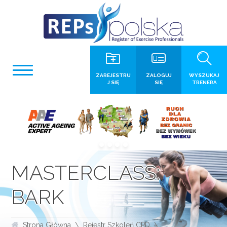
ZAREJESTRU
ZALOGUJ
WYSZUKAJ
J SIĘ
SIĘ
TRENERA
MASTERCLASS:
BARK
Strona Główna
Rejestr Szkoleń CPD