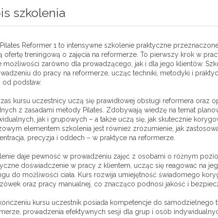
is szkolenia
Pilates Reformer 1 to intensywne szkolenie praktyczne przeznaczone
ą ofertę treningową o zajęcia na reformerze. To pierwszy krok w pra
 możliwości zarówno dla prowadzącego, jak i dla jego klientów. Sz
wadzeniu do pracy na reformerze, ucząc techniki, metodyki i prakt
ć od podstaw.
zas kursu uczestnicy uczą się prawidłowej obsługi reformera oraz
nych z zasadami metody Pilates. Zdobywają wiedzę na temat planow
widualnych, jak i grupowych – a także uczą się, jak skutecznie kor
owym elementem szkolenia jest również zrozumienie, jak zastosować 
ntracja, precyzja i oddech – w praktyce na reformerze.
lenie daje pewność w prowadzeniu zajęć z osobami o różnym pozi
tyczne doświadczenie w pracy z klientem, ucząc się reagować na j
ingu do możliwości ciała. Kurs rozwija umiejętność świadomego kor
zówek oraz pracy manualnej, co znacząco podnosi jakość i bezpiec
kończeniu kursu uczestnik posiada kompetencje do samodzielnego 
rmerze, prowadzenia efektywnych sesji dla grup i osób indywidualn