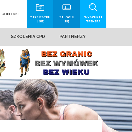
KONTAKT
ZAREJESTRU
ZALOGUJ
WYSZUKAJ
J SIĘ
SIĘ
TRENERA
SZKOLENIA CPD
PARTNERZY