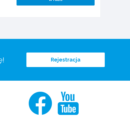
ę!
Rejestracja