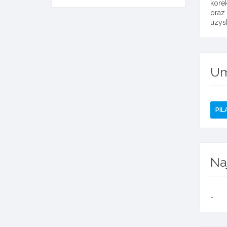
kore
oraz
uzysk
Um
PIL
Na
-