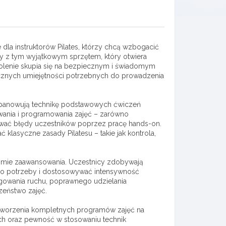
 dla instruktorów Pilates, którzy chcą wzbogacić
cy z tym wyjątkowym sprzętem, który otwiera
kolenie skupia się na bezpiecznym i świadomym
ycznych umiejętności potrzebnych do prowadzenia
 opanowują technikę podstawowych ćwiczeń
ania i programowania zajęć – zarówno
ygować błędy uczestników poprzez pracę hands-on.
klasyczne zasady Pilatesu – takie jak kontrola,
omie zaawansowania. Uczestnicy zdobywają
ego potrzeby i dostosowywać intensywność
ygowania ruchu, poprawnego udzielania
zeństwo zajęć.
tworzenia kompletnych programów zajęć na
ych oraz pewność w stosowaniu technik