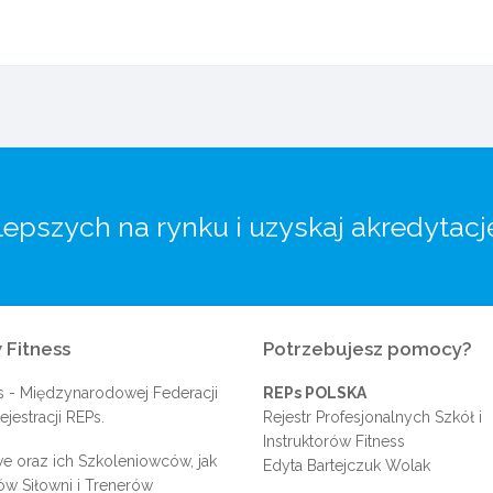
lepszych na rynku i uzyskaj akredytacj
 Fitness
Potrzebujesz pomocy?
s
- Międzynarodowej Federacji
REPs POLSKA
jestracji REPs.
Rejestr Profesjonalnych Szkół i
Instruktorów Fitness
e oraz ich Szkoleniowców, jak
Edyta Bartejczuk Wolak
rów Siłowni i Trenerów