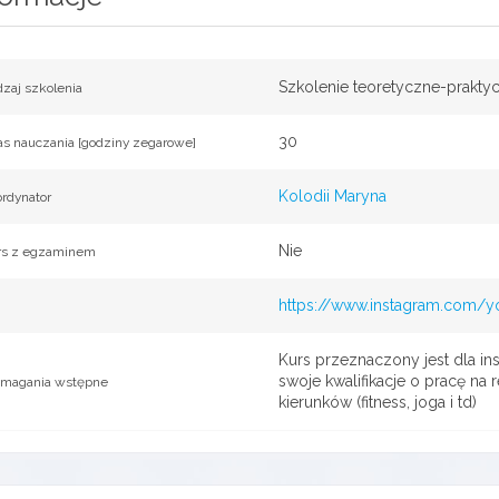
Szkolenie teoretyczne-prakty
zaj szkolenia
30
s nauczania [godziny zegarowe]
Kolodii Maryna
rdynator
Nie
rs z egzaminem
https://www.instagram.com/y
Kurs przeznaczony jest dla ins
swoje kwalifikacje o pracę na 
magania wstępne
kierunków (fitness, joga i td)