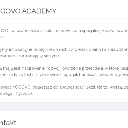
GOVO ACADEMY
VO to nowoczesna szkoła trenerów, która specjalizuje się w nowocz
ssu.
ymy innowacyjne podejście do ruchu z wiedzą opartą na sprawdzon
ynamicznie zmieniający się rynek.
 misją jest inspirowanie, rozwój i tworzenie przestrzeni, w której pa
my nie tylko techniki, ale również tego, jak budować świadome, pełn
rając YOGOVO, dołączasz do społeczności ludzi, którzy wierzą, że tr
waga i styl życia.
ntakt