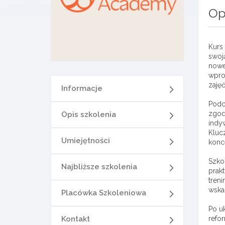
Op
Kurs 
swoj
nowe
wpro
zaję
Informacje
Podc
zgod
Opis szkolenia
indy
Klucz
Umiejętności
konce
Szko
Najbliższe szkolenia
prak
tren
wska
Placówka Szkoleniowa
Po u
Kontakt
refo