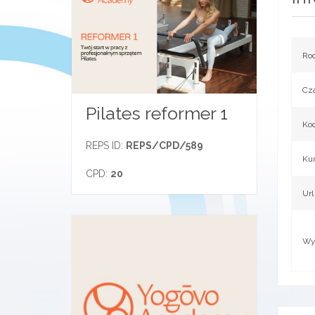
Rod
Cza
Pilates reformer 1
Koo
REPS ID:
REPS/CPD/589
Ku
CPD:
20
Url
Wy