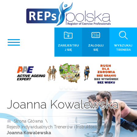
ZAREJESTRU
ZALOGUJ
WYSZUKAJ
J SIĘ
SIĘ
TRENERA
Joanna Kowalewska
Strona Główna
Rejestr Indywidualnych Trenerów i Instruktorów
Joanna Kowalewska