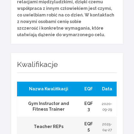
relacjami międzyludzkimi, dzięki czemu
współpraca z innym człowiekiem jest czymś,
co uwielbiam robić na co dzień. W kontaktach
z nowymi osobami cenię sobie
szczerość i konkretne wymagania, które
ułatwiają dążenie do wymarzonego celu.
Kwalifikacje
Nazwa Kwalifikacji
EQF
Data
Gym Instructor and
EQF
2020-
Fitness Trainer
3
09-29
EQF
2025-
Teacher REPs
5
04-27