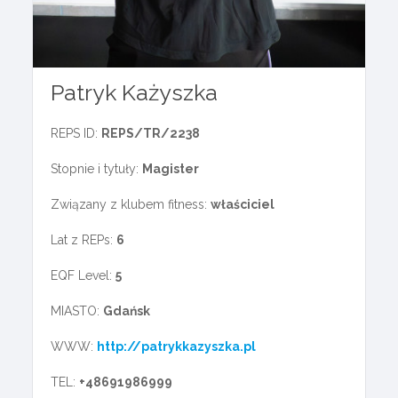
Patryk Każyszka
REPS ID:
REPS/TR/2238
Stopnie i tytuły:
Magister
Związany z klubem fitness:
właściciel
Lat z REPs:
6
EQF Level:
5
MIASTO:
Gdańsk
WWW:
http://patrykkazyszka.pl
TEL:
+48691986999