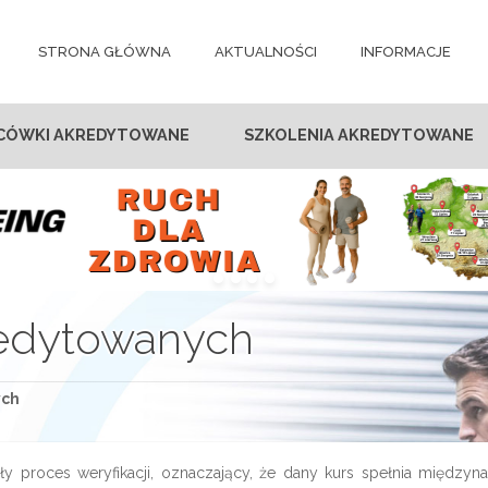
STRONA GŁÓWNA
AKTUALNOŚCI
INFORMACJE
CÓWKI AKREDYTOWANE
SZKOLENIA AKREDYTOWANE
redytowanych
ych
ły proces weryfikacji, oznaczający, że dany kurs spełnia międzyn