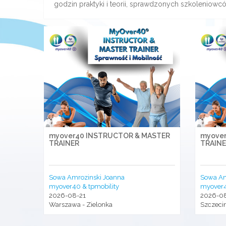
godzin praktyki i teorii, sprawdzonych szkoleniowc
myover40 INSTRUCTOR & MASTER
myove
TRAINER
TRAIN
Sowa Amrozinski Joanna
Sowa Am
myover40 & tpmobility
myover4
2026-08-21
2026-0
Warszawa - Zielonka
Szczeci