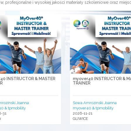
ów, profesjonalne i wysokiej jakości materiały szkoleniowe oraz mie
r40 INSTRUCTOR & MASTER
myover40 INSTRUCTOR & M
ER
TRAINER
rozinski Joanna
Sowa Amrozinski Joanna
0 & tpmobility
myover40 & tpmobility
8-31
2026-11-21
n
GLIWICE