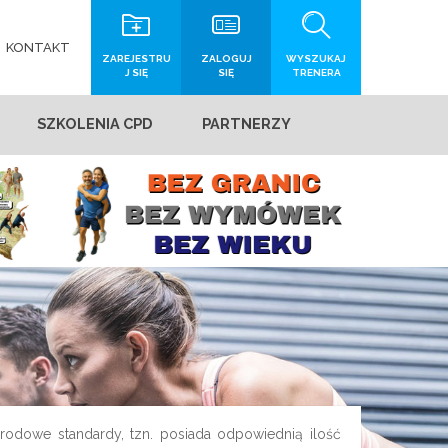
KONTAKT
ZAREJESTRU
ZALOGUJ
WYSZUKAJ
J SIĘ
SIĘ
TRENERA
SZKOLENIA CPD
PARTNERZY
arodowe standardy, tzn. posiada odpowiednią ilość