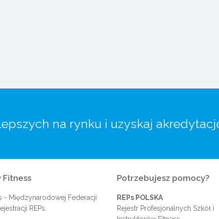
lepszych na rynku i uzyskaj akredytacj
 Fitness
Potrzebujesz pomocy?
s
- Międzynarodowej Federacji
REPs POLSKA
jestracji REPs.
Rejestr Profesjonalnych Szkół i