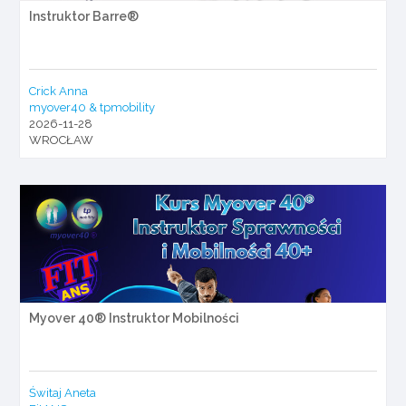
Instruktor Barre®
Crick Anna
myover40 & tpmobility
2026-11-28
WROCŁAW
Myover 40® Instruktor Mobilności
Świtaj Aneta