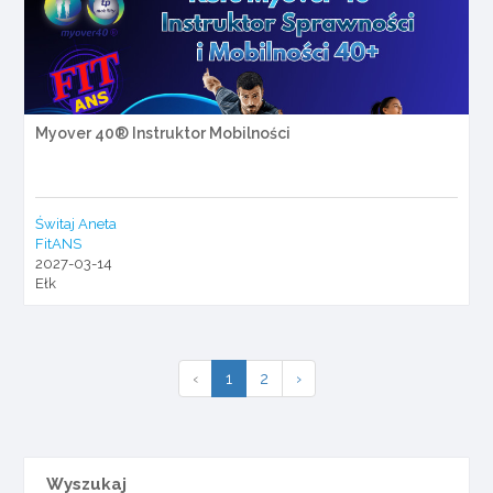
Myover 40® Instruktor Mobilności
Świtaj Aneta
FitANS
2027-03-14
Ełk
‹
1
2
›
Wyszukaj