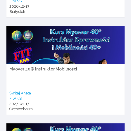
FitANS
2026-12-13
Białystok
Myover 40® Instruktor Mobilności
Świtaj Aneta
FitANS
2027-01-17
Częstochowa