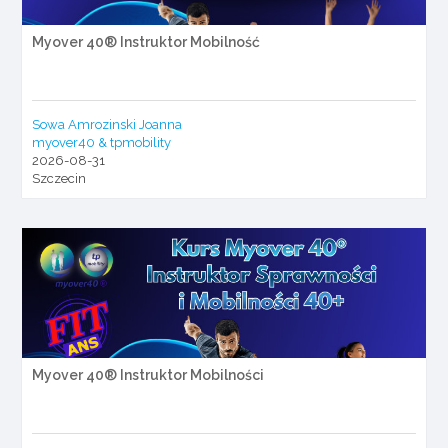
Myover 40® Instruktor Mobilność
Sowa Amrozinski Joanna
myover40 & tpmobility
2026-08-31
Szczecin
Myover 40® Instruktor Mobilności