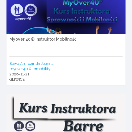
Myover 40® Instruktor Mobilność
Sowa Amrozinski Joanna
myover40 & tpmobility
2026-11-21
GLIWICE