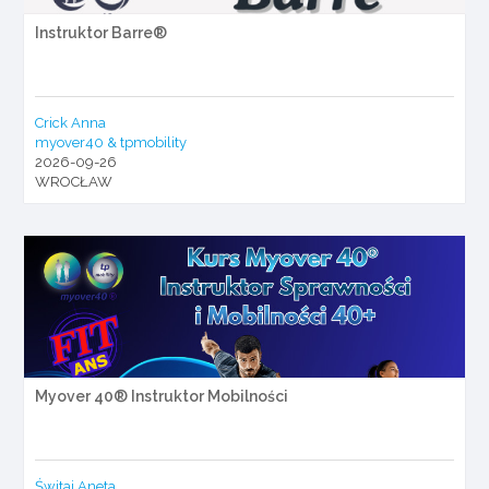
Instruktor Barre®
Crick Anna
myover40 & tpmobility
2026-09-26
WROCŁAW
Myover 40® Instruktor Mobilności
Świtaj Aneta