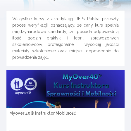
Wszystkie kursy z akredytacją REPs Polska przeszły
proces weryfikacji, oznaczający, że dany kurs spełnia
międzynarodowe standardy, tzn. posiada odpowiednią
ilość godzin praktyki i teorii, sprawdzonych
szkoleniowców, profesjonalne i wysokiej jakości
materiały szkoleniowe oraz miejsca odpowiednie do
prowadzenia zajęć.
Myover 40® Instruktor Mobilność