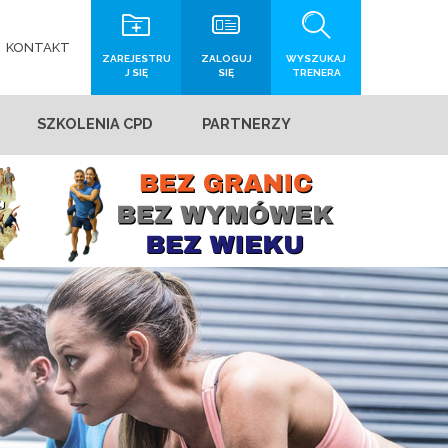
KONTAKT
ZAREJESTRU
ZALOGUJ
WYSZUKAJ
J SIĘ
SIĘ
TRENERA
SZKOLENIA CPD
PARTNERZY