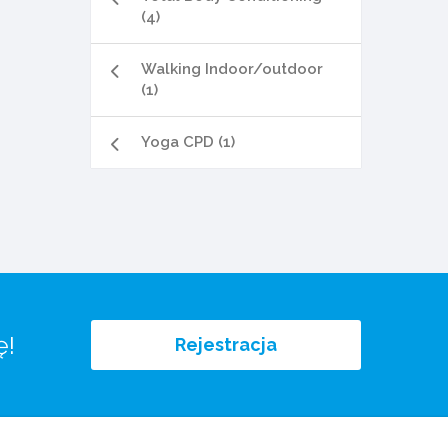
(4)
Walking Indoor/outdoor
(1)
Yoga CPD (1)
ę!
Rejestracja