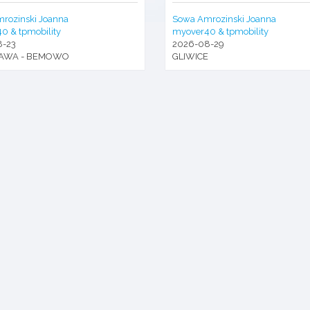
rozinski Joanna
Sowa Amrozinski Joanna
0 & tpmobility
myover40 & tpmobility
8-23
2026-08-29
AWA - BEMOWO
GLIWICE