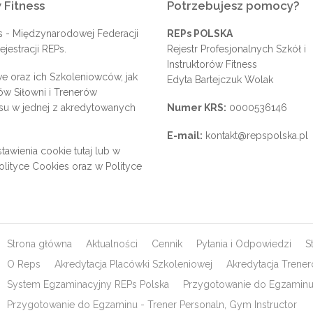
 Fitness
Potrzebujesz pomocy?
s
- Międzynarodowej Federacji
REPs POLSKA
jestracji REPs.
Rejestr Profesjonalnych Szkół i
Instruktorów Fitness
e oraz ich Szkoleniowców, jak
Edyta Bartejczuk Wolak
rów Siłowni i Trenerów
su w jednej z akredytowanych
Numer KRS:
0000536146
E-mail:
kontakt@repspolska.pl
tawienia cookie
tutaj
lub w
olityce Cookies
oraz w
Polityce
Strona główna
Aktualności
Cennik
Pytania i Odpowiedzi
S
O Reps
Akredytacja Placówki Szkoleniowej
Akredytacja Trene
System Egzaminacyjny REPs Polska
Przygotowanie do Egzaminu 
Przygotowanie do Egzaminu - Trener Personaln, Gym Instructor