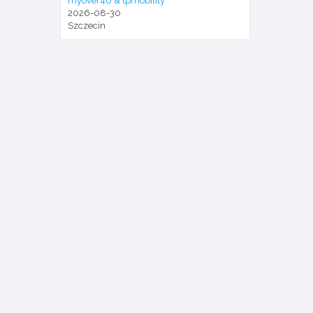
myover40 & tpmobility
2026-08-30
Szczecin