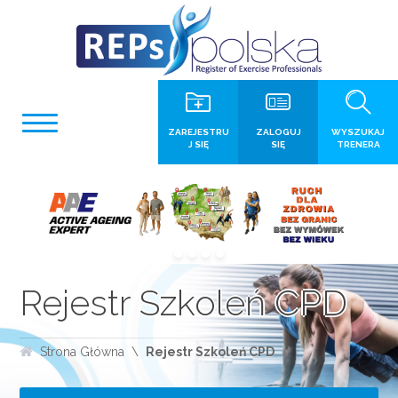
ZAREJESTRU
ZALOGUJ
WYSZUKAJ
J SIĘ
SIĘ
TRENERA
Rejestr Szkoleń CPD
Strona Główna
Rejestr Szkoleń CPD