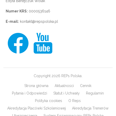
Edyta Bartejczuk Wolak
Numer KRS:
0000536146
E-mail:
kontakt@repspolska.pl
Copyright 2026 REPs Polska.
Strona główna
Aktualności
Cennik
Pytania i Odpowiedzi
Statut i Uchwały
Regulamin
Polityka cookies
O Reps
Akredytacja Placówki Szkoleniowej
Akredytacja Trenerów
Ubezpieczenia
System Egzaminacyjny REPs Polska