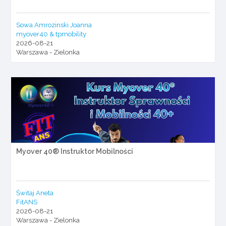
Sowa Amrozinski Joanna
myover40 & tpmobility
2026-08-21
Warszawa - Zielonka
Myover 40® Instruktor Mobilności
Świtaj Aneta
FitANS
2026-08-21
Warszawa - Zielonka