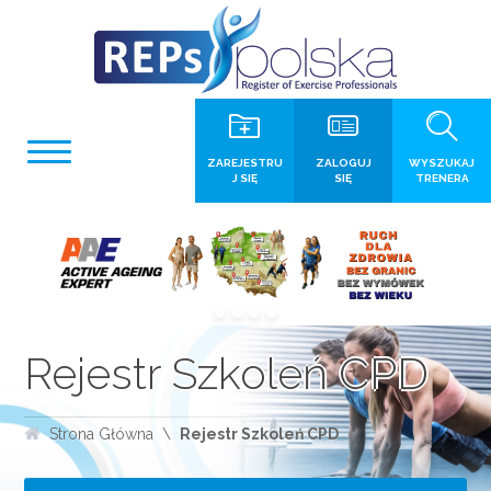
ZAREJESTRU
ZALOGUJ
WYSZUKAJ
J SIĘ
SIĘ
TRENERA
Rejestr Szkoleń CPD
Strona Główna
Rejestr Szkoleń CPD