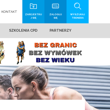
KONTAKT
ZAREJESTRU
ZALOGUJ
WYSZUKAJ
J SIĘ
SIĘ
TRENERA
SZKOLENIA CPD
PARTNERZY