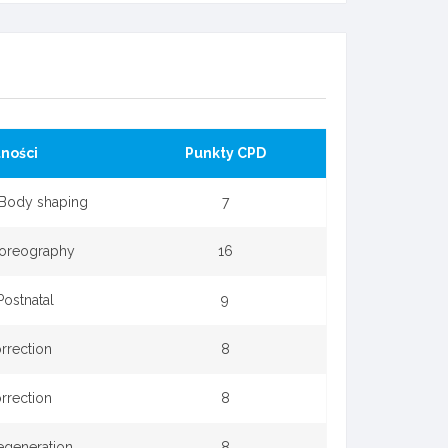
ności
Punkty CPD
 Body shaping
7
horeography
16
Postnatal
9
rrection
8
rrection
8
egeneration
8