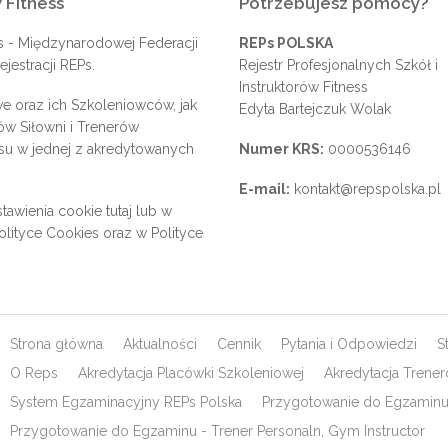
 Fitness
Potrzebujesz pomocy?
s
- Międzynarodowej Federacji
REPs POLSKA
jestracji REPs.
Rejestr Profesjonalnych Szkół i
Instruktorów Fitness
e oraz ich Szkoleniowców, jak
Edyta Bartejczuk Wolak
rów Siłowni i Trenerów
su w jednej z akredytowanych
Numer KRS:
0000536146
E-mail:
kontakt@repspolska.pl
tawienia cookie
tutaj
lub w
olityce Cookies
oraz w
Polityce
Strona główna
Aktualności
Cennik
Pytania i Odpowiedzi
S
O Reps
Akredytacja Placówki Szkoleniowej
Akredytacja Trene
System Egzaminacyjny REPs Polska
Przygotowanie do Egzaminu 
Przygotowanie do Egzaminu - Trener Personaln, Gym Instructor