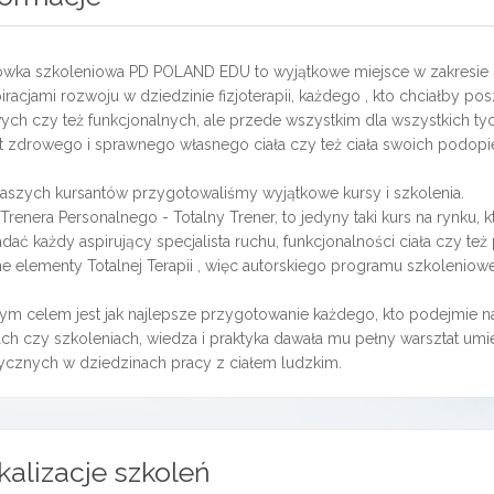
ówka szkoleniowa PD POLAND EDU to wyjątkowe miejsce w zakresie 
iracjami rozwoju w dziedzinie fizjoterapii, każdego , kto chciałby 
ych czy też funkcjonalnych, ale przede wszystkim dla wszystkich tyc
t zdrowego i sprawnego własnego ciała czy też ciała swoich podopi
naszych kursantów przygotowaliśmy wyjątkowe kursy i szkolenia.
Trenera Personalnego - Totalny Trener, to jedyny taki kurs na rynku,
dać każdy aspirujący specjalista ruchu, funkcjonalności ciała czy t
tne elementy Totalnej Terapii , więc autorskiego programu szkolenio
ym celem jest jak najlepsze przygotowanie każdego, kto podejmie 
ach czy szkoleniach, wiedza i praktyka dawała mu pełny warsztat um
cznych w dziedzinach pracy z ciałem ludzkim.
kalizacje szkoleń