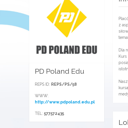
Plac
z asp
siłow
tema
Dla 
Kurs 
posia
isto
PD Poland Edu
Nasz
REPS ID:
REPS/PS/58
kurs
medy
WWW:
http://www.pdpoland.edu.pl
TEL:
577572435
Lo