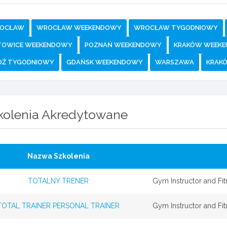
OCŁAW
WROCŁAW WEEKENDOWY
WROCŁAW TYGODNIOWY
TOWICE WEEKENDOWY
POZNAŃ WEEKENDOWY
KRAKÓW WEEK
DŹ TYGODNIOWY
GDAŃSK WEEKENDOWY
WARSZAWA
KRAK
kolenia Akredytowane
Nazwa Szkolenia
TOTALNY TRENER
Gym Instructor and Fit
TOTAL TRAINER PERSONAL TRAINER
Gym Instructor and Fit