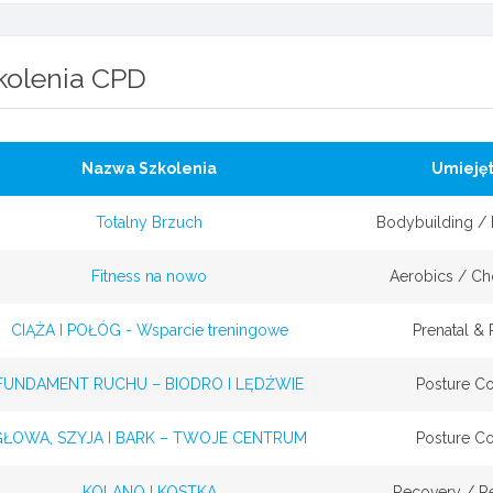
kolenia CPD
Nazwa Szkolenia
Umiejęt
Totalny Brzuch
Bodybuilding /
Fitness na nowo
Aerobics / C
CIĄŻA I POŁÓG - Wsparcie treningowe
Prenatal & 
FUNDAMENT RUCHU – BIODRO I LĘDŹWIE
Posture Co
GŁOWA, SZYJA I BARK – TWOJE CENTRUM
Posture Co
KOLANO I KOSTKA
Recovery / R