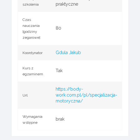
praktyczne
szkolenia
Czas
nauczania
80
[godziny
zegarowe]
Gdula Jakub
Koordynator
Kurs z
Tak
egzaminem
https://body-
work.com.pl/pl/specjalizacja-
Url
motoryczna/
Wymagania
brak
wstępne