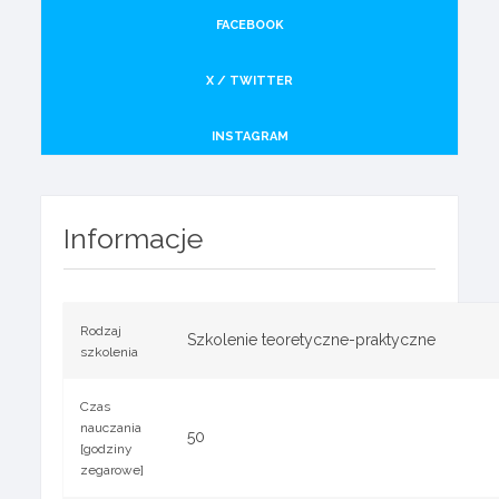
FACEBOOK
X / TWITTER
INSTAGRAM
Informacje
Rodzaj
Szkolenie teoretyczne-praktyczne
szkolenia
Czas
nauczania
50
[godziny
zegarowe]