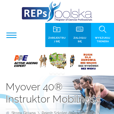
ZAREJESTRU
ZALOGUJ
WYSZUKAJ
J SIĘ
SIĘ
TRENERA
Myover 40®
Instruktor Mobilność
Strona Główna
Rejestr Szkoleń Akredytowanych