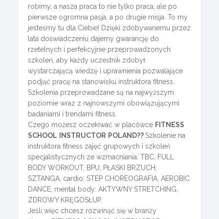
robimy, a nasza praca to nie tylko praca, ale po
pierwsze ogromna pasja, a po drugie misja. To my
jesteśmy tu dla Ciebie! Dzięki zdobywanemu przez
lata doświadczeniu dajemy gwarancję do
rzetelnych i perfekcyjnie przeprowadzonych
szkoleń, aby każdy uczestnik zdobył
wystarczającą wiedzę i uprawnienia pozwalające
podjąć pracę na stanowisku instruktora fitness.
Szkolenia przeprowadzane są na najwyższym
poziomie wraz z najnowszymi obowiązującymi
badaniami i trendami fitness.
Czego możesz oczekiwać w placówce
FITNESS
SCHOOL
INSTRUCTOR
POLAND??
Szkolenie na
instruktora fitness zajęć grupowych i szkoleń
specjalistycznych ze wzmacniania: TBC, FULL
BODY WORKOUT, BPU, PŁASKI BRZUCH,
SZTANGA, cardio: STEP CHOREOGRAFIA, AEROBIC
DANCE, mental body: AKTYWNY STRETCHING,
ZDROWY KRĘGOSŁUP.
Jeśli więc chcesz rozwinąć się w branży