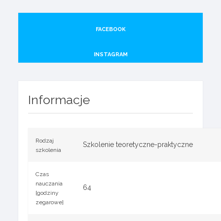
FACEBOOK
INSTAGRAM
Informacje
Rodzaj
Szkolenie teoretyczne-praktyczne
szkolenia
Czas
nauczania
64
[godziny
zegarowe]