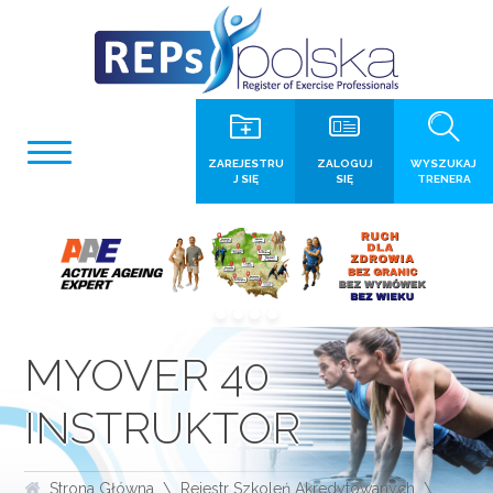
ZAREJESTRU
ZALOGUJ
WYSZUKAJ
J SIĘ
SIĘ
TRENERA
MYOVER 40
INSTRUKTOR
Strona Główna
Rejestr Szkoleń Akredytowanych