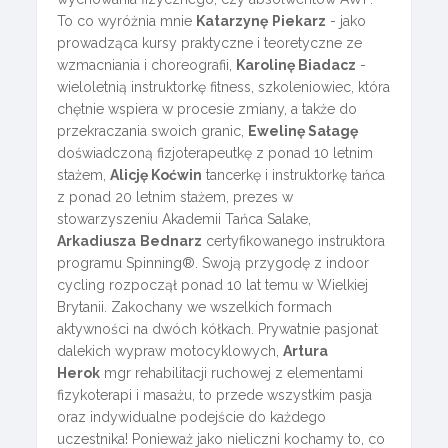
To co wyróżnia mnie
Katarzynę
Piekarz
- jako
prowadząca kursy praktyczne i teoretyczne ze
wzmacniania i choreografii,
Karolinę Biadacz
-
wieloletnią instruktorkę fitness, szkoleniowiec, która
chętnie wspiera w procesie zmiany, a także do
przekraczania swoich granic,
Ewelinę Sałagę
doświadczoną fizjoterapeutkę z ponad 10 letnim
stażem,
Alicję Koćwin
tancerkę i instruktorkę tańca
z ponad 20 letnim stażem, prezes w
stowarzyszeniu Akademii Tańca Salake,
Arkadiusza
Bednarz
certyfikowanego instruktora
programu Spinning®. Swoją przygodę z indoor
cycling rozpoczął ponad 10 lat temu w Wielkiej
Brytanii. Zakochany we wszelkich formach
aktywności na dwóch kółkach. Prywatnie pasjonat
dalekich wypraw motocyklowych,
Artura
Herok
mgr rehabilitacji ruchowej z elementami
fizykoterapi i masażu, to przede wszystkim pasja
oraz indywidualne podejście do każdego
uczestnika! Ponieważ jako nieliczni kochamy to, co