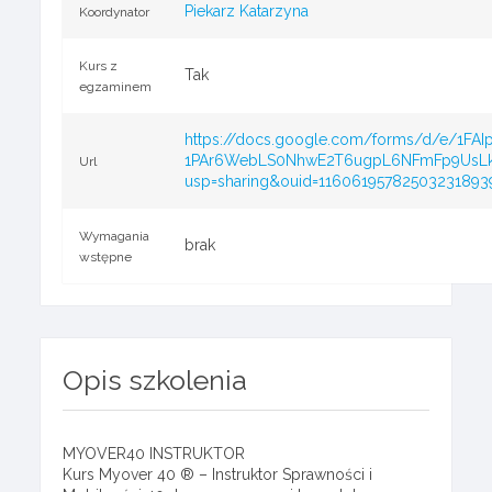
Piekarz Katarzyna
Koordynator
Kurs z
Tak
egzaminem
https://docs.google.com/forms/d/e/1FAIp
1PAr6WebLS0NhwE2T6ugpL6NFmFp9UsLk
Url
usp=sharing&ouid=11606195782503231893
Wymagania
brak
wstępne
Opis szkolenia
MYOVER40 INSTRUKTOR
Kurs Myover 40 ® – Instruktor Sprawności i