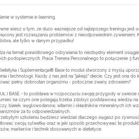
enie w systemie e-learning.
ne wiesz o tym, że dużo ważniejsze od najlepszego treningu jest od
ięcony jest rozwiązaniu problemów z nieodpowiednim żywieniem. Każd
dobra, ale tylko w danym przypadku!
za na temat prawidłowego odżywiania to niezbędny element osiągani
oich podopiecznych. Praca Trenera Personalnego to połączenie 3 funk
Dietetyka i Suplementacja® Base to moduł stworzony z myślą uporzą
nia i technologii. Każdy z nas jest na "jakiejś" diecie. Czy jest ona 
ować pełny dobrostan organizmu - potocznie zwany zdrowiem?
Ł I BASE - to podstawa w rozpoczęciu swojej przygody w świecie diet
umieć na czym one polegają trzeba zdobyć podstawową wiedzę na te
zczy, białek, węglowodanów, witamin i składników mineralnych ich w
anizmów za to odpowiedzialnych.
rzebytym szkoleniu będziesz wiedział dlaczego sięgasz po żywność
ałtować swoją sylwetkę oraz w jaki sposób przechowywać te produk
ksów, markerów i technik stosowanych w dietetyce.