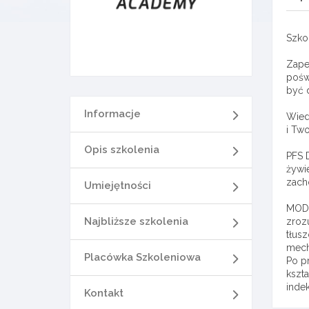
Szkol
Zapew
pośw
być 
Informacje
Wied
i Tw
Opis szkolenia
PFS 
żywie
zach
Umiejętności
MODU
Najbliższe szkolenia
zroz
tłus
mech
Placówka Szkoleniowa
Po p
kszt
inde
Kontakt