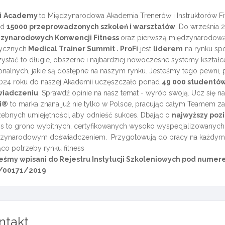
i
Academy
to Międzynarodowa Akademia Trenerów i Instruktorów F
ad
15000 przeprowadzonych szkoleń i warsztatów
. Do września 
zynarodowych Konwencji Fitness
oraz pierwszą międzynarodow
ycznych
Medical Trainer Summit . ProFi
jest
liderem
na rynku spo
ystać to długie, obszerne i najbardziej nowoczesne systemy kształce
onalnych, jakie są dostępne na naszym rynku. Jesteśmy tego pewni
024 roku do naszej Akademii uczęszczało ponad
49 000 studentó
wiadczeniu
. Sprawdź opinie na nasz temat - wyrób swoją. Ucz się 
i®
to marka znana już nie tylko w Polsce, pracując całym Teamem z
zebnych umiejętności, aby odnieść sukces. Dbając o
najwyższy poz
ess to grono wybitnych, certyfikowanych wysoko wyspecjalizowanych p
zynarodowym doświadczeniem. Przygotowują do pracy na każdym poz
co potrzeby rynku fitness
eśmy wpisani do Rejestru Instytucji Szkoleniowych pod numer
/00171/2019
ntakt