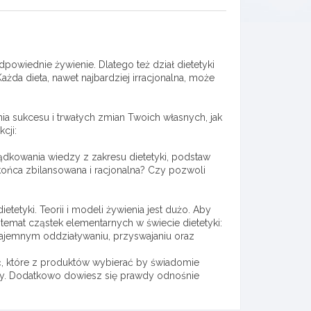
powiednie żywienie. Dlatego też dział dietetyki
a dieta, nawet najbardziej irracjonalna, może
a sukcesu i trwałych zmian Twoich własnych, jak
cji:
dkowania wiedzy z zakresu dietetyki, podstaw
do końca zbilansowana i racjonalna? Czy pozwoli
etyki. Teorii i modeli żywienia jest dużo. Aby
mat cząstek elementarnych w świecie dietetyki:
zajemnym oddziaływaniu, przyswajaniu oraz
, które z produktów wybierać by świadomie
ty. Dodatkowo dowiesz się prawdy odnośnie