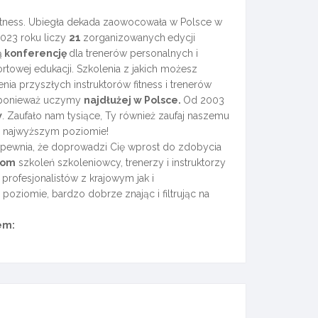
itness. Ubiegła dekada zaowocowała w Polsce w
2023 roku liczy
21
zorganizowanych
edycji
ą
konferencję
dla trenerów personalnych i
rtowej edukacji. Szkolenia z jakich możesz
nia przyszłych instruktorów fitness i trenerów
, ponieważ uczymy
najdłużej w Polsce.
Od 2003
w
. Zaufało nam tysiące, Ty również zaufaj naszemu
na najwyższym poziomie!
apewnia, że doprowadzi Cię wprost do zdobycia
iom
szkoleń szkoleniowcy, trenerzy i instruktorzy
rofesjonalistów z krajowym jak i
iomie, bardzo dobrze znając i filtrując na
em: