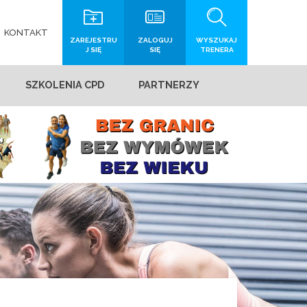
KONTAKT
ZAREJESTRU
ZALOGUJ
WYSZUKAJ
J SIĘ
SIĘ
TRENERA
SZKOLENIA CPD
PARTNERZY