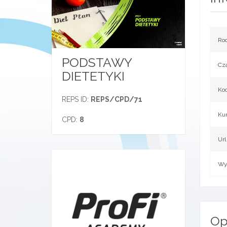
Rod
PODSTAWY
Cza
DIETETYKI
Koo
REPS ID:
REPS/CPD/71
Ku
CPD:
8
Url
Wy
Op