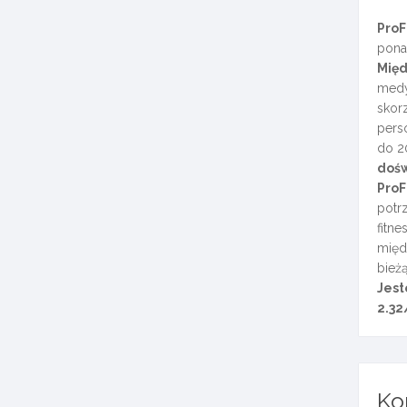
ProF
pon
Międ
med
skorz
pers
do 2
doś
ProF
potr
fitn
międ
bieżą
Jest
2.32
Ko