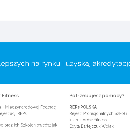
lepszych na rynku i uzyskaj akredytacj
 Fitness
Potrzebujesz pomocy?
s
- Międzynarodowej Federacji
REPs POLSKA
jestracji REPs.
Rejestr Profesjonalnych Szkół i
Instruktorów Fitness
e oraz ich Szkoleniowców, jak
Edyta Bartejczuk Wolak