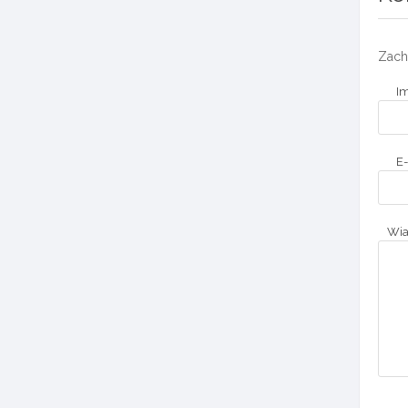
Zach
Im
E-
Wi