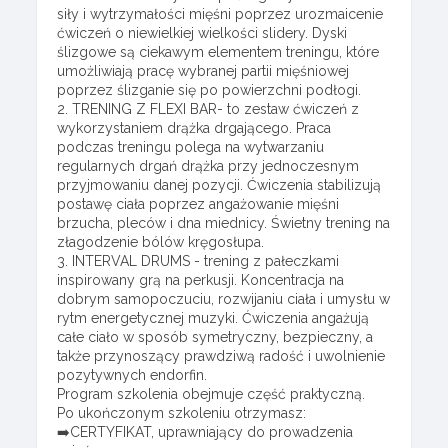
siły i wytrzymałości mięśni poprzez urozmaicenie
ćwiczeń o niewielkiej wielkości slidery. Dyski
ślizgowe są ciekawym elementem treningu, które
umożliwiają pracę wybranej partii mięśniowej
poprzez ślizganie się po powierzchni podłogi.
2. TRENING Z FLEXI BAR- to zestaw ćwiczeń z
wykorzystaniem drążka drgającego. Praca
podczas treningu polega na wytwarzaniu
regularnych drgań drążka przy jednoczesnym
przyjmowaniu danej pozycji. Ćwiczenia stabilizują
postawę ciała poprzez angażowanie mięśni
brzucha, pleców i dna miednicy. Świetny trening na
złagodzenie bólów kręgosłupa.
3. INTERVAL DRUMS - trening z pałeczkami
inspirowany grą na perkusji. Koncentracja na
dobrym samopoczuciu, rozwijaniu ciała i umysłu w
rytm energetycznej muzyki. Ćwiczenia angażują
całe ciało w sposób symetryczny, bezpieczny, a
także przynoszący prawdziwą radość i uwolnienie
pozytywnych endorfin.
Program szkolenia obejmuje część praktyczną.
Po ukończonym szkoleniu otrzymasz:
➡️CERTYFIKAT, uprawniający do prowadzenia