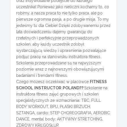
oraz indywidualne podejście do każdego
uczestnika! Ponieważ jako nieliczni kochamy to, co
robimy, a nasza praca to nie tylko praca, ale po
pierwsze ogromna pasja, a po drugie misja. To my
jesteśmy tu dla Ciebie! Dzięki zdobywanemu przez
lata doświadczeniu dajemy gwarancję do
rzetelnych i perfekcyjnie przeprowadzonych
szkoleń, aby każdy uczestnik zdobył
wystarczającą wiedzę i uprawnienia pozwalające
podjąć pracę na stanowisku instruktora fitness.
Szkolenia przeprowadzane są na najwyższym
poziomie wraz z najnowszymi obowiązującymi
badaniami i trendami fitness.
Czego możesz oczekiwać w placówce
FITNESS
SCHOOL
INSTRUCTOR
POLAND??
Szkolenie na
instruktora fitness zajęć grupowych i szkoleń
specjalistycznych ze wzmacniania: TBC, FULL
BODY WORKOUT, BPU, PŁASKI BRZUCH,
SZTANGA, cardio: STEP CHOREOGRAFIA, AEROBIC
DANCE, mental body: AKTYWNY STRETCHING,
ZDROWY KRĘGOSŁUP.