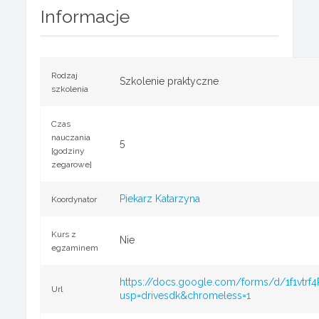
Informacje
Rodzaj
Szkolenie praktyczne
szkolenia
Czas
nauczania
5
[godziny
zegarowe]
Piekarz Katarzyna
Koordynator
Kurs z
Nie
egzaminem
https://docs.google.com/forms/d/1f1vtr
Url
usp=drivesdk&chromeless=1