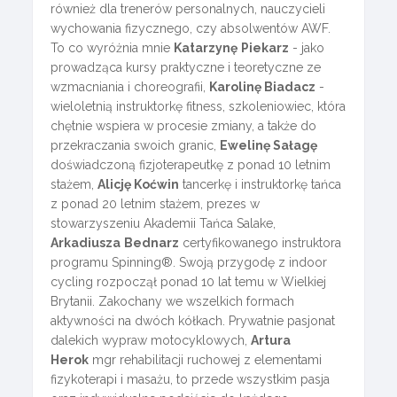
również dla trenerów personalnych, nauczycieli
wychowania fizycznego, czy absolwentów AWF.
To co wyróżnia mnie
Katarzynę
Piekarz
- jako
prowadząca kursy praktyczne i teoretyczne ze
wzmacniania i choreografii,
Karolinę Biadacz
-
wieloletnią instruktorkę fitness, szkoleniowiec, która
chętnie wspiera w procesie zmiany, a także do
przekraczania swoich granic,
Ewelinę Sałagę
doświadczoną fizjoterapeutkę z ponad 10 letnim
stażem,
Alicję Koćwin
tancerkę i instruktorkę tańca
z ponad 20 letnim stażem, prezes w
stowarzyszeniu Akademii Tańca Salake,
Arkadiusza
Bednarz
certyfikowanego instruktora
programu Spinning®. Swoją przygodę z indoor
cycling rozpoczął ponad 10 lat temu w Wielkiej
Brytanii. Zakochany we wszelkich formach
aktywności na dwóch kółkach. Prywatnie pasjonat
dalekich wypraw motocyklowych,
Artura
Herok
mgr rehabilitacji ruchowej z elementami
fizykoterapi i masażu, to przede wszystkim pasja