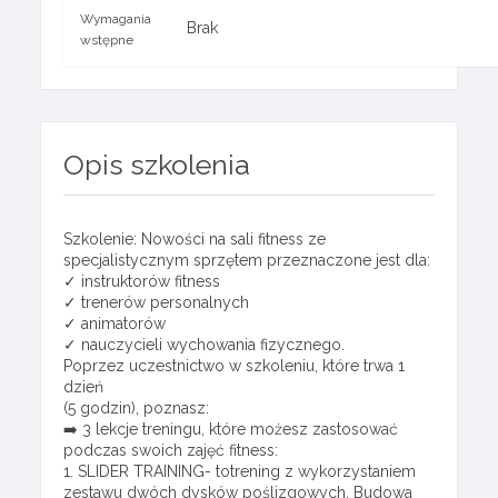
Wymagania
Brak
wstępne
Opis szkolenia
Szkolenie: Nowości na sali fitness ze
specjalistycznym sprzętem przeznaczone jest dla:
✓ instruktorów fitness
✓ trenerów personalnych
✓ animatorów
✓ nauczycieli wychowania fizycznego.
Poprzez uczestnictwo w szkoleniu, które trwa 1
dzień
(5 godzin), poznasz:
➡️ 3 lekcje treningu, które możesz zastosować
podczas swoich zajęć fitness:
1. SLIDER TRAINING- totrening z wykorzystaniem
zestawu dwóch dysków poślizgowych. Budowa