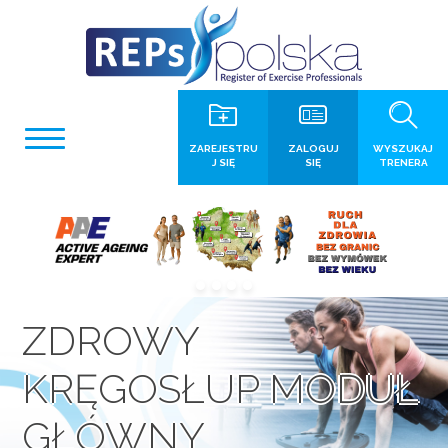
ZAREJESTRU
ZALOGUJ
WYSZUKAJ
J SIĘ
SIĘ
TRENERA
ZDROWY
KRĘGOSŁUP MODUŁ
GŁÓWNY