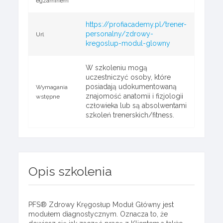
egzaminem
https://profiacademy.pl/trener-
personalny/zdrowy-
Url
kregoslup-modul-glowny
W szkoleniu mogą
uczestniczyć osoby, które
posiadają udokumentowaną
Wymagania
znajomość anatomii i fizjologii
wstępne
człowieka lub są absolwentami
szkoleń trenerskich/fitness.
Opis szkolenia
PFS® Zdrowy Kręgosłup Moduł Główny jest
modułem diagnostycznym. Oznacza to, że