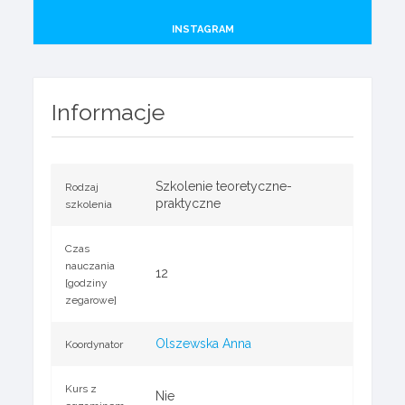
INSTAGRAM
Informacje
Szkolenie teoretyczne-
Rodzaj
praktyczne
szkolenia
Czas
nauczania
12
[godziny
zegarowe]
Olszewska Anna
Koordynator
Kurs z
Nie