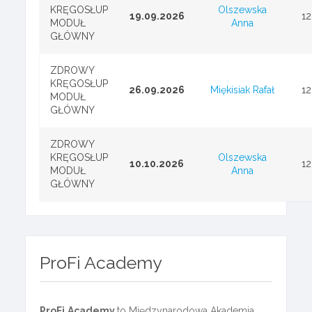
KRĘGOSŁUP
Olszewska
19.09.2026
1
MODUŁ
Anna
GŁÓWNY
ZDROWY
KRĘGOSŁUP
26.09.2026
Miękisiak Rafał
1
MODUŁ
GŁÓWNY
ZDROWY
KRĘGOSŁUP
Olszewska
10.10.2026
1
MODUŁ
Anna
GŁÓWNY
ProFi Academy
ProFi
Academy
to Międzynarodowa Akademia