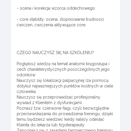
- ocena i korekcja wzorca oddechowego
- core stability: ocena, stopniowanie trudności
ćwiczeń, ćwiczenia aktywujące core.
CZEGO NAUCZYSZ SIĘ NA SZKOLENIU?
Pogłębisz wiedzę na temat anatomii kręgosłupa i
cech charakterystycznych poszczególnych jego
odcinków
Nauczysz się lokalizacji palpacyjnej (za pomocą
dotyku) najważniejszych punktów kostnych w ciele
człowieka
Nauczysz się przeprowadzać profesjonalny
wywiad z Klientem z dysfunkcjami
Poznasz tzw. czerwone flagi, czyli bezwzględne
przeciwwskazania do prowadzenia treningu, dzięki
temu będziesz wiedzieć kiedy należy odesłać
Klienta do lekarza lub fizjoterapeuty
Zapoznasz się z zasadami bezpiecznego treningu