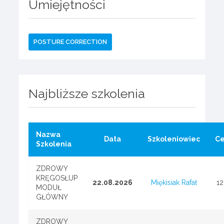
Umiejętności
POSTURE CORRECTION
Najbliższe szkolenia
Nazwa
Data
Szkoleniowiec
C
Szkolenia
ZDROWY
KRĘGOSŁUP
22.08.2026
Miękisiak Rafał
1
MODUŁ
GŁÓWNY
ZDROWY