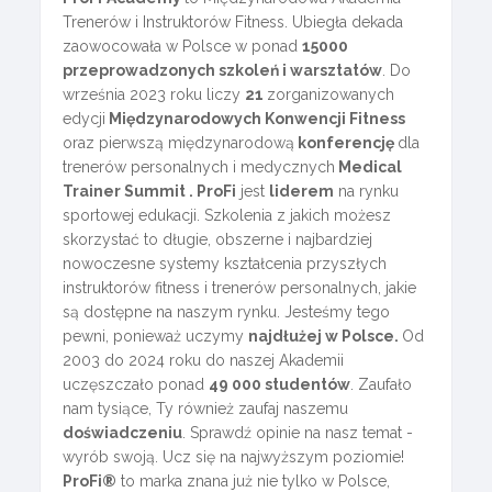
Trenerów i Instruktorów Fitness. Ubiegła dekada
zaowocowała w Polsce w ponad
15000
przeprowadzonych szkoleń i warsztatów
. Do
września 2023 roku liczy
21
zorganizowanych
edycji
Międzynarodowych Konwencji Fitness
oraz pierwszą międzynarodową
konferencję
dla
trenerów personalnych i medycznych
Medical
Trainer Summit . ProFi
jest
liderem
na rynku
sportowej edukacji. Szkolenia z jakich możesz
skorzystać to długie, obszerne i najbardziej
nowoczesne systemy kształcenia przyszłych
instruktorów fitness i trenerów personalnych, jakie
są dostępne na naszym rynku. Jesteśmy tego
pewni, ponieważ uczymy
najdłużej w Polsce.
Od
2003 do 2024 roku do naszej Akademii
uczęszczało ponad
49 000 studentów
. Zaufało
nam tysiące, Ty również zaufaj naszemu
doświadczeniu
. Sprawdź opinie na nasz temat -
wyrób swoją. Ucz się na najwyższym poziomie!
ProFi®
to marka znana już nie tylko w Polsce,