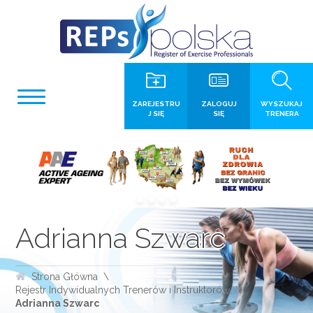
ZAREJESTRU
ZALOGUJ
WYSZUKAJ
J SIĘ
SIĘ
TRENERA
Adrianna Szwarc
Strona Główna
Rejestr Indywidualnych Trenerów i Instruktorów
Adrianna Szwarc