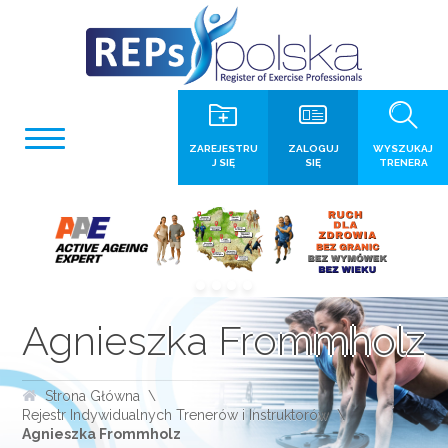
ZAREJESTRU
ZALOGUJ
WYSZUKAJ
J SIĘ
SIĘ
TRENERA
Agnieszka Frommholz
Strona Główna
Rejestr Indywidualnych Trenerów i Instruktorów
Agnieszka Frommholz