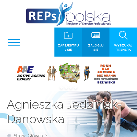
ZAREJESTRU
ZALOGUJ
WYSZUKAJ
J SIĘ
SIĘ
TRENERA
Agnieszka Jedziniak-
Danowska
Strona Główna