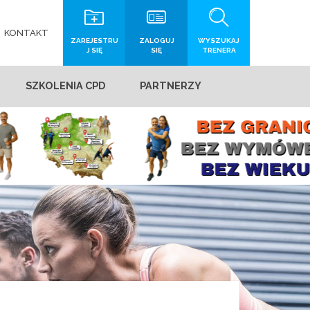
KONTAKT
ZAREJESTRU
ZALOGUJ
WYSZUKAJ
J SIĘ
SIĘ
TRENERA
SZKOLENIA CPD
PARTNERZY