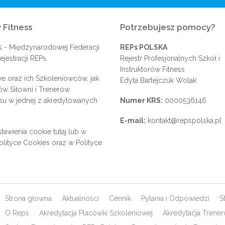
 Fitness
Potrzebujesz pomocy?
s
- Międzynarodowej Federacji
REPs POLSKA
jestracji REPs.
Rejestr Profesjonalnych Szkół i
Instruktorów Fitness
e oraz ich Szkoleniowców, jak
Edyta Bartejczuk Wolak
rów Siłowni i Trenerów
su w jednej z akredytowanych
Numer KRS:
0000536146
E-mail:
kontakt@repspolska.pl
tawienia cookie
tutaj
lub w
olityce Cookies
oraz w
Polityce
Strona główna
Aktualności
Cennik
Pytania i Odpowiedzi
S
O Reps
Akredytacja Placówki Szkoleniowej
Akredytacja Trene