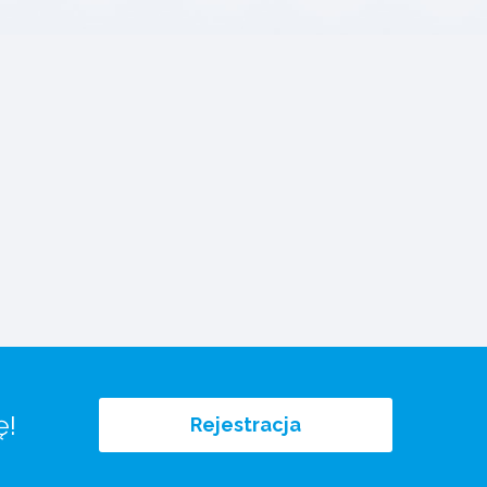
ę!
Rejestracja