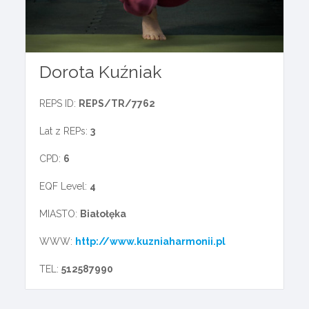
Dorota Kuźniak
REPS ID:
REPS/TR/7762
Lat z REPs:
3
CPD:
6
EQF Level:
4
MIASTO:
Białołęka
WWW:
http://www.kuzniaharmonii.pl
TEL:
512587990