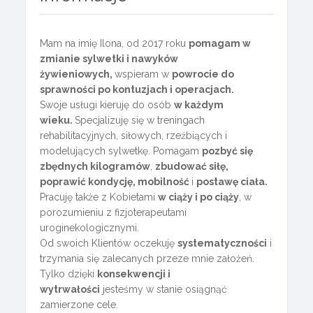
Mam na imię Ilona, od 2017 roku
pomagam w
zmianie sylwetki i nawyków
żywieniowych,
wspieram w
powrocie
do
sprawności po kontuzjach i operacjach.
Swoje usługi kieruję do osób
w każdym
wieku.
Specjalizuję się w treningach
rehabilitacyjnych, siłowych, rzeźbiących i
modelujących sylwetkę. Pomagam
pozbyć się
zbędnych kilogramów
,
zbudować siłę,
poprawić kondycję, mobilność
i
postawę ciała.
Pracuję także z Kobietami
w ciąży i
po ciąży
, w
porozumieniu z fizjoterapeutami
uroginekologicznymi.
Od swoich Klientów oczekuję
systematyczności
i
trzymania się zalecanych przeze mnie założeń.
Tylko dzięki
konsekwencji i
wytrwałości
jesteśmy w stanie osiągnąć
zamierzone cele.