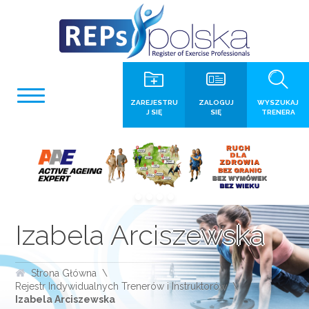
ZAREJESTRU
ZALOGUJ
WYSZUKAJ
J SIĘ
SIĘ
TRENERA
Izabela Arciszewska
Strona Główna
Rejestr Indywidualnych Trenerów i Instruktorów
Izabela Arciszewska