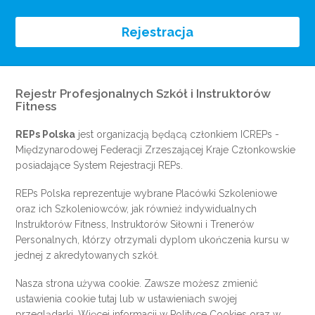
Rejestracja
Rejestr Profesjonalnych Szkół i Instruktorów
Fitness
REPs Polska
jest organizacją będącą członkiem
ICREPs
-
Międzynarodowej Federacji Zrzeszającej Kraje Członkowskie
posiadające System Rejestracji REPs.
REPs Polska reprezentuje wybrane Placówki Szkoleniowe
oraz ich Szkoleniowców, jak również indywidualnych
Instruktorów Fitness, Instruktorów Siłowni i Trenerów
Personalnych, którzy otrzymali dyplom ukończenia kursu w
jednej z akredytowanych szkół.
Nasza strona używa cookie. Zawsze możesz zmienić
ustawienia cookie
tutaj
lub w ustawieniach swojej
przeglądarki. Więcej informacji w
Polityce Cookies
oraz w