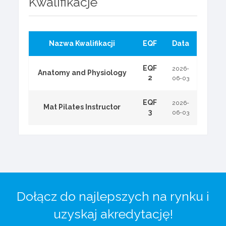
Kwalifikacje
Nazwa Kwalifikacji
EQF
Data
EQF
2026-
Anatomy and Physiology
2
06-03
EQF
2026-
Mat Pilates Instructor
3
06-03
Dołącz do najlepszych na rynku i
uzyskaj akredytację!