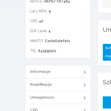
REPS ID:
REPS/TR/484
Lat z REPs:
9
CPD:
40
Um
EQF Level:
4
MIASTO:
Castelldefels
SUS
TEL:
643339322
FOA
Informacje
Sz
Kwalifikacje
Umiejętności
CPD