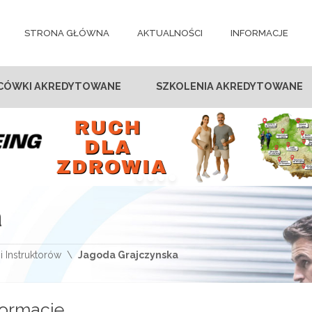
STRONA GŁÓWNA
AKTUALNOŚCI
INFORMACJE
CÓWKI AKREDYTOWANE
SZKOLENIA AKREDYTOWANE
a
i Instruktorów
Jagoda Grajczynska
formacje