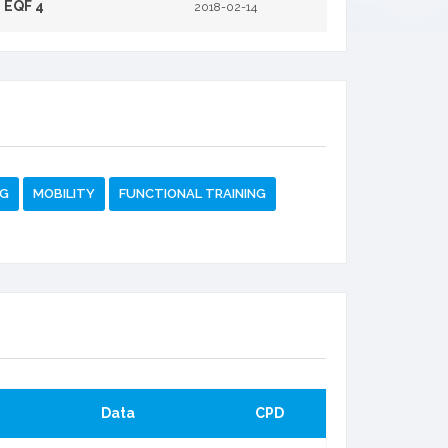
EQF 4
2018-02-14
NG
MOBILITY
FUNCTIONAL TRAINING
Data
CPD