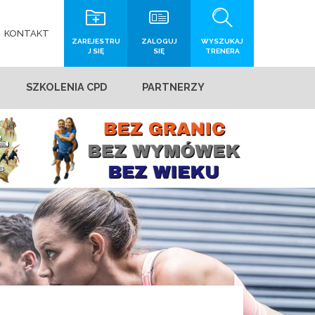
KONTAKT
ZAREJESTRU
ZALOGUJ
WYSZUKAJ
J SIĘ
SIĘ
TRENERA
SZKOLENIA CPD
PARTNERZY