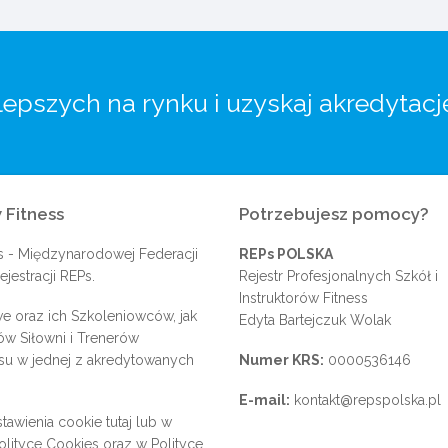
lepszych na rynku i uzyskaj akredytacj
 Fitness
Potrzebujesz pomocy?
s
- Międzynarodowej Federacji
REPs POLSKA
jestracji REPs.
Rejestr Profesjonalnych Szkół i
Instruktorów Fitness
e oraz ich Szkoleniowców, jak
Edyta Bartejczuk Wolak
rów Siłowni i Trenerów
su w jednej z akredytowanych
Numer KRS:
0000536146
E-mail:
kontakt@repspolska.pl
tawienia cookie
tutaj
lub w
olityce Cookies
oraz w
Polityce