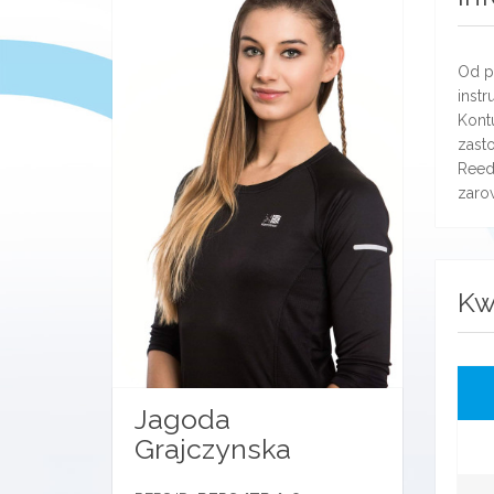
Od p
instr
Kont
zast
Reed
zaro
Kw
Jagoda
Grajczynska