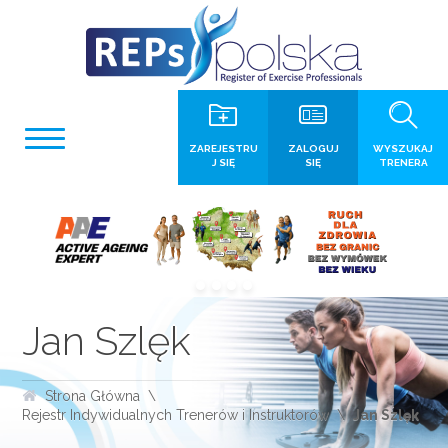
ZAREJESTRU
ZALOGUJ
WYSZUKAJ
J SIĘ
SIĘ
TRENERA
Jan Szlęk
Strona Główna
Rejestr Indywidualnych Trenerów i Instruktorów
Jan Szlęk