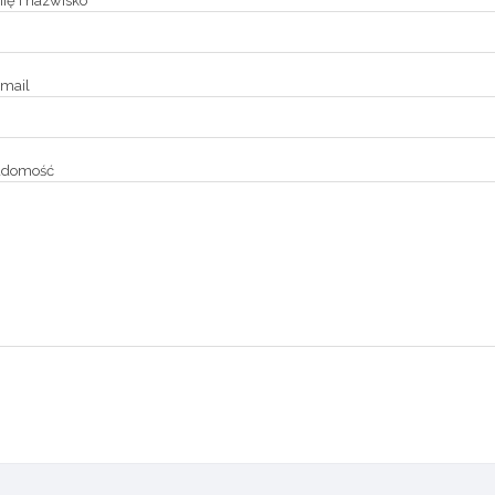
ię i nazwisko
mail
adomość