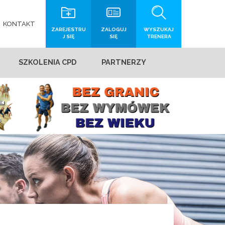
KONTAKT
ZAREJESTRU
ZALOGUJ
WYSZUKAJ
J SIĘ
SIĘ
TRENERA
SZKOLENIA CPD
PARTNERZY