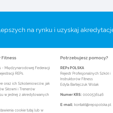
lepszych na rynku i uzyskaj akredytacj
 Fitness
Potrzebujesz pomocy?
s
- Międzynarodowej Federacji
REPs POLSKA
jestracji REPs.
Rejestr Profesjonalnych Szkół i
Instruktorów Fitness
e oraz ich Szkoleniowców, jak
Edyta Bartejczuk Wolak
rów Siłowni i Trenerów
su w jednej z akredytowanych
Numer KRS:
0000536146
E-mail:
kontakt@repspolska.pl
tawienia cookie
tutaj
lub w