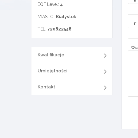
Im
EQF Level:
4
MIASTO:
Białystok
E-
TEL:
720822548
Wi
Kwalifikacje
Umiejętności
Kontakt