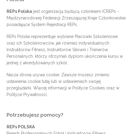
REPs Polska
jest organizacją będącą członkiem
ICREPs
-
Międzynarodowej Federacji Zrzeszającej Kraje Członkowskie
posiadające System Rejestracji REPs.
REPs Polska reprezentuje wybrane Placówki Szkoleniowe
oraz ich Szkoleniowców, jak również indywidualnych
Instruktorów Fitness, Instruktorów Siłowni i Trenerów
Personalnych, którzy otrzymali dyplom ukończenia kursu w
jednej z akredytowanych szkół.
Nasza strona używa cookie. Zawsze możesz zmienić
ustawienia cookie
tutaj
lub w ustawieniach swojej
przeglądarki. Więcej informacji w
Polityce Cookies
oraz w
Polityce Prywatności
.
Potrzebujesz pomocy?
REPs POLSKA
Rejestr Profesjonalnych Szkół i Instruktorów Fitness