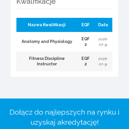
Kwalifikacje
Nazwa Kwalifikacji
EQF
Data
EQF
2026-
Anatomy and Physiology
2
07-31
Fitness Discipline
EQF
2026-
Instructor
2
07-31
Dołącz do najlepszych na rynku i
uzyskaj akredytację!