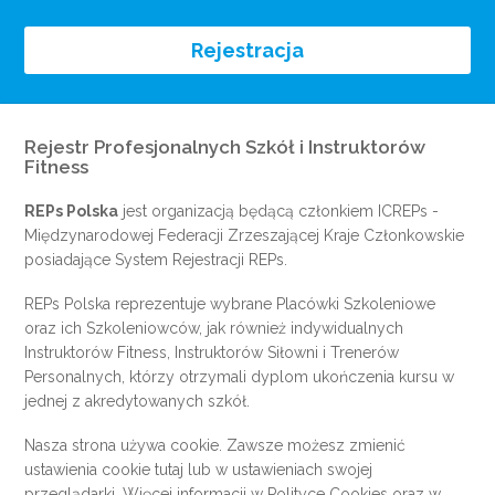
Rejestracja
Rejestr Profesjonalnych Szkół i Instruktorów
Fitness
REPs Polska
jest organizacją będącą członkiem
ICREPs
-
Międzynarodowej Federacji Zrzeszającej Kraje Członkowskie
posiadające System Rejestracji REPs.
REPs Polska reprezentuje wybrane Placówki Szkoleniowe
oraz ich Szkoleniowców, jak również indywidualnych
Instruktorów Fitness, Instruktorów Siłowni i Trenerów
Personalnych, którzy otrzymali dyplom ukończenia kursu w
jednej z akredytowanych szkół.
Nasza strona używa cookie. Zawsze możesz zmienić
ustawienia cookie
tutaj
lub w ustawieniach swojej
przeglądarki. Więcej informacji w
Polityce Cookies
oraz w