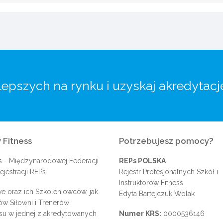
lepszych na rynku i uzyskaj akredytacj
 Fitness
Potrzebujesz pomocy?
s
- Międzynarodowej Federacji
REPs POLSKA
jestracji REPs.
Rejestr Profesjonalnych Szkół i
Instruktorów Fitness
e oraz ich Szkoleniowców, jak
Edyta Bartejczuk Wolak
rów Siłowni i Trenerów
su w jednej z akredytowanych
Numer KRS:
0000536146