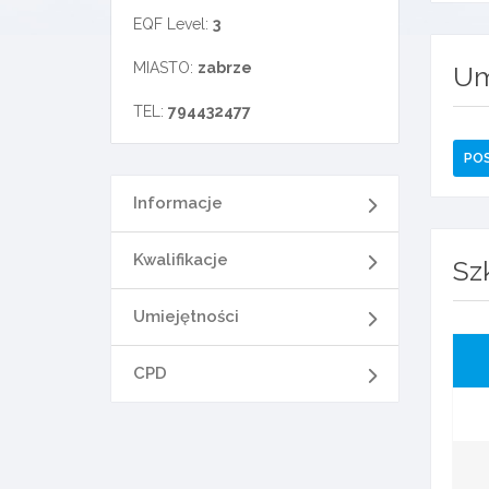
EQF Level:
3
MIASTO:
zabrze
Um
TEL:
794432477
PO
Informacje
Kwalifikacje
Sz
Umiejętności
CPD