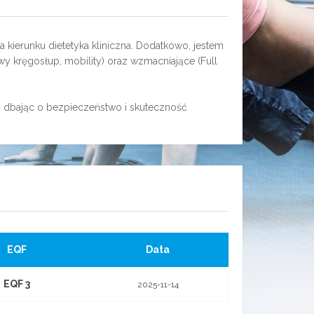
ierunku dietetyka kliniczna. Dodatkowo, jestem
owy kręgosłup, mobility) oraz wzmacniające (Full
, dbając o bezpieczeństwo i skuteczność
EQF
Data
EQF 3
2025-11-14