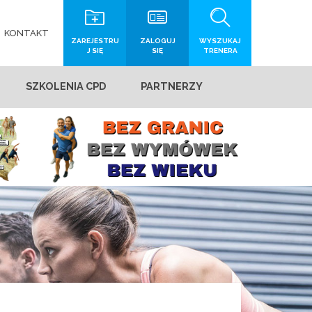
KONTAKT
ZAREJESTRU
ZALOGUJ
WYSZUKAJ
J SIĘ
SIĘ
TRENERA
SZKOLENIA CPD
PARTNERZY