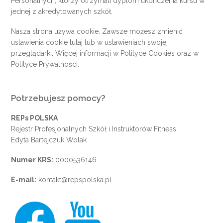
Personalnych, którzy otrzymali dyplom ukończenia kursu w
jednej z akredytowanych szkół.
Nasza strona używa cookie. Zawsze możesz zmienić
ustawienia cookie
tutaj
lub w ustawieniach swojej
przeglądarki. Więcej informacji w
Polityce Cookies
oraz w
Polityce Prywatności
.
Potrzebujesz pomocy?
REPs POLSKA
Rejestr Profesjonalnych Szkół i Instruktorów Fitness
Edyta Bartejczuk Wolak
Numer KRS:
0000536146
E-mail:
kontakt@repspolska.pl