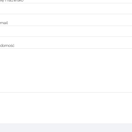
ię i nazwisko
mail
adomość