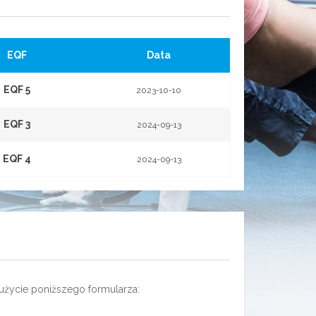
EQF
Data
EQF 5
2023-10-10
EQF 3
2024-09-13
EQF 4
2024-09-13
użycie poniższego formularza: