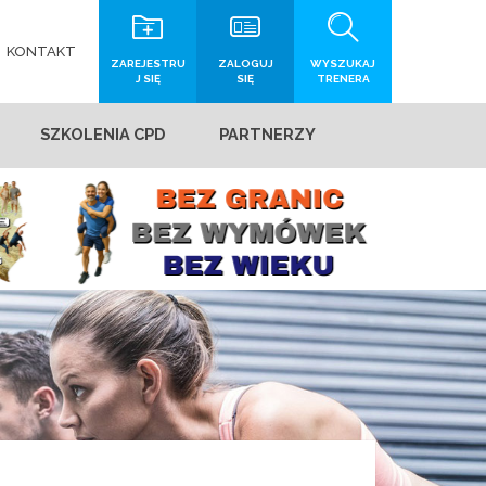
KONTAKT
ZAREJESTRU
ZALOGUJ
WYSZUKAJ
J SIĘ
SIĘ
TRENERA
SZKOLENIA CPD
PARTNERZY