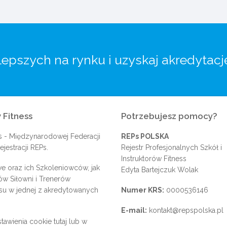
lepszych na rynku i uzyskaj akredytacj
 Fitness
Potrzebujesz pomocy?
s
- Międzynarodowej Federacji
REPs POLSKA
jestracji REPs.
Rejestr Profesjonalnych Szkół i
Instruktorów Fitness
e oraz ich Szkoleniowców, jak
Edyta Bartejczuk Wolak
rów Siłowni i Trenerów
su w jednej z akredytowanych
Numer KRS:
0000536146
E-mail:
kontakt@repspolska.pl
tawienia cookie
tutaj
lub w