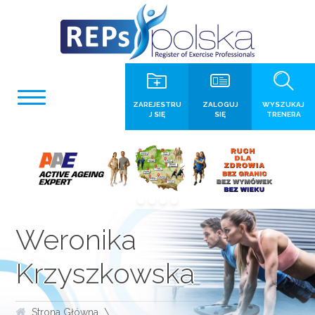
ZAREJESTRU
ZALOGUJ
WYSZUKAJ
J SIĘ
SIĘ
TRENERA
Weronika
Krzyszkowska
Strona Główna