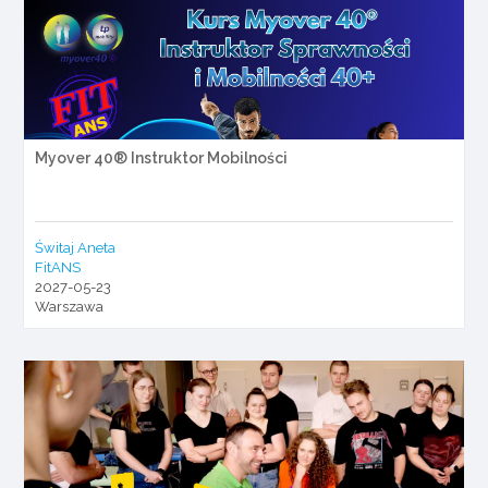
Myover 40® Instruktor Mobilności
Świtaj Aneta
FitANS
2027-05-23
Warszawa