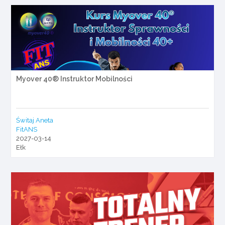
Myover 40® Instruktor Mobilności
Świtaj Aneta
FitANS
2027-03-14
Ełk