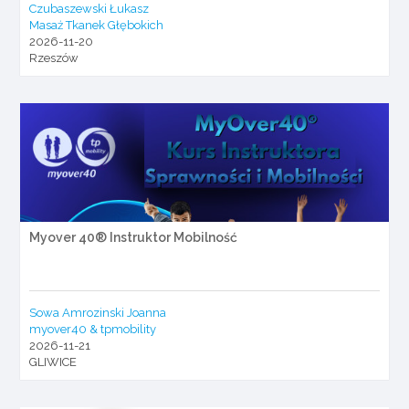
Czubaszewski Łukasz
Masaż Tkanek Głębokich
2026-11-20
Rzeszów
Myover 40® Instruktor Mobilność
Sowa Amrozinski Joanna
myover40 & tpmobility
2026-11-21
GLIWICE