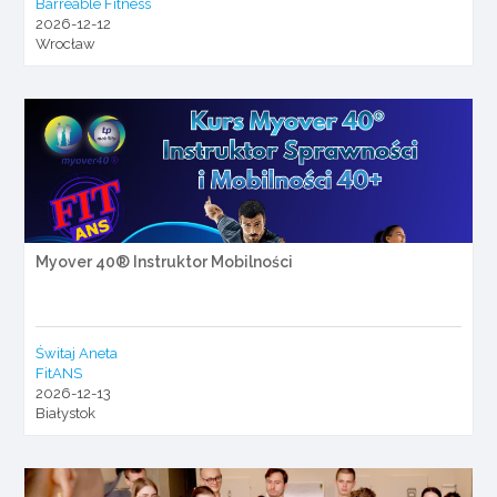
Barreable Fitness
2026-12-12
Wrocław
Myover 40® Instruktor Mobilności
Świtaj Aneta
FitANS
2026-12-13
Białystok