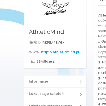
Athl
dośw
wspi
AthleticMind
spor
Nasze
1.
Op
REPS ID:
REPS/PS/67
elem
czyn
WWW:
http://athleticmind.pl
wzros
TEL:
665589303
2. H
aby 
ment
3. I
Informacje
dost
pozw
Lokalizacje szkoleń
maks
nowy
4.
Ws
Szkolenia Akredytowane