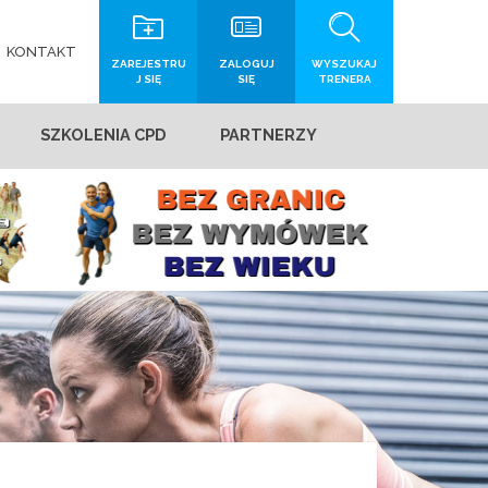
KONTAKT
ZAREJESTRU
ZALOGUJ
WYSZUKAJ
J SIĘ
SIĘ
TRENERA
SZKOLENIA CPD
PARTNERZY