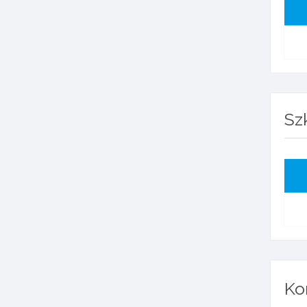
Sz
Ko