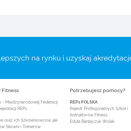
lepszych na rynku i uzyskaj akredytacj
 Fitness
Potrzebujesz pomocy?
s
- Międzynarodowej Federacji
REPs POLSKA
jestracji REPs.
Rejestr Profesjonalnych Szkół i
Instruktorów Fitness
e oraz ich Szkoleniowców, jak
Edyta Bartejczuk Wolak
rów Siłowni i Trenerów