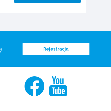
ę!
Rejestracja