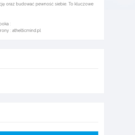
ację oraz budować pewność siebie. To kluczowe
oka :
ony : athelticmind.pl