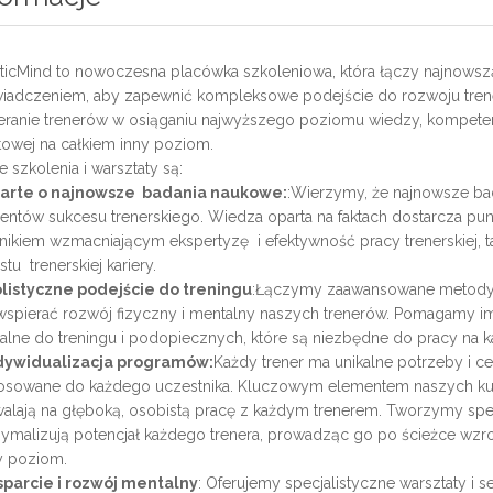
eticMind to nowoczesna placówka szkoleniowa, która łączy najnow
iadczeniem, aby zapewnić kompleksowe podejście do rozwoju trener
eranie trenerów w osiąganiu najwyższego poziomu wiedzy, kompetenc
towej na całkiem inny poziom.
 szkolenia i warsztaty są:
arte o najnowsze badania naukowe:
:Wierzymy, że najnowsze ba
entów sukcesu trenerskiego. Wiedza oparta na faktach dostarcza pu
nikiem wzmacniającym ekspertyzę i efektywność pracy trenerskiej,
tu trenerskiej kariery.
olistyczne podejście do treningu
:Łączymy zaawansowane metody t
wspierać rozwój fizyczny i mentalny naszych trenerów. Pomagamy im 
alne do treningu i podopiecznych, które są niezbędne do pracy na
ndywidualizacja programów:
Każdy trener ma unikalne potrzeby i ce
osowane do każdego uczestnika. Kluczowym elementem naszych kursó
alają na głęboką, osobistą pracę z każdym trenerem. Tworzymy spe
ymalizują potencjał każdego trenera, prowadząc go po ścieżce wzros
 poziom.
parcie i rozwój mentalny
: Oferujemy specjalistyczne warsztaty i