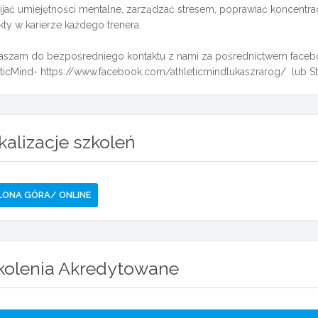
ijać umiejętności mentalne, zarządzać stresem, poprawiać koncentr
ty w karierze każdego trenera.
aszam do bezpośredniego kontaktu z nami za pośrednictwem facebo
eticMind- https://www.facebook.com/athleticmindlukaszrarog/ lub Str
kalizacje szkoleń
LONA GÓRA/ ONLINE
kolenia Akredytowane