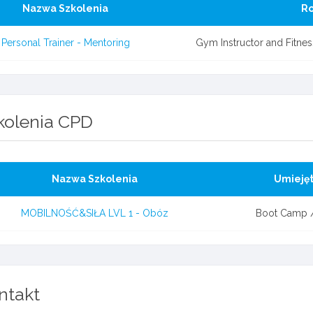
Nazwa Szkolenia
Ro
Personal Trainer - Mentoring
Gym Instructor and Fitness
kolenia CPD
Nazwa Szkolenia
Umiejęt
MOBILNOŚĆ&SIŁA LVL 1 - Obóz
Boot Camp 
ntakt