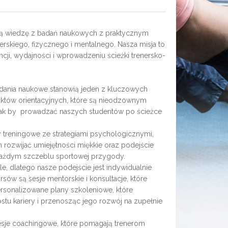
szą wiedzę z badań naukowych z praktycznym
skiego, fizycznego i mentalnego. Nasza misja to
ji, wydajności i wprowadzeniu ścieżki trenersko-
dania naukowe stanowią jeden z kluczowych
nktów orientacyjnych, które są nieodzownym
 tak by prowadzać naszych studentów po ścieżce
reningowe ze strategiami psychologicznymi,
rozwijać umiejętności miękkie oraz podejście
 każdym szczeblu sportowej przygody.
le, dlatego nasze podejście jest indywidualnie
w są sesje mentorskie i konsultacje, które
rsonalizowane plany szkoleniowe, które
tu kariery i przenosząc jego rozwój na zupełnie
 sesje coachingowe, które pomagają trenerom