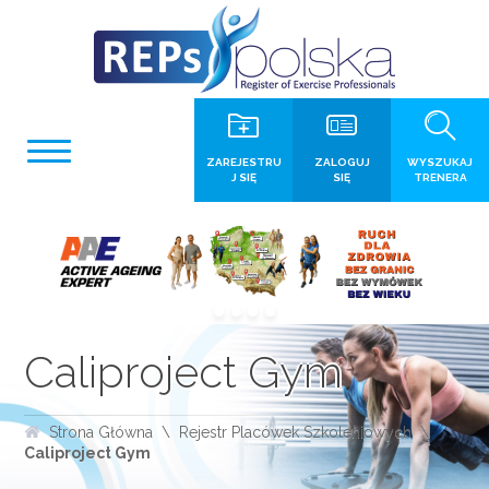
ZAREJESTRU
ZALOGUJ
WYSZUKAJ
J SIĘ
SIĘ
TRENERA
Caliproject Gym
Strona Główna
Rejestr Placówek Szkoleniowych
Caliproject Gym