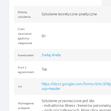
Rodzaj
Szkolenie teoretyczne-praktyczne
szkolenia
Czas
nauczania
50
[godziny
zegarowe]
Świtaj Aneta
Koordynator
Kurs z
Tak
egzaminem
https://docs.google.com/forms/d/e/1
Url
usp=header
Szkolenie przeznaczone jest dla:
Wymagania
- instruktorów fitness i trenerów persona
wstępne
- osób początkujących, które chcą wyspecj