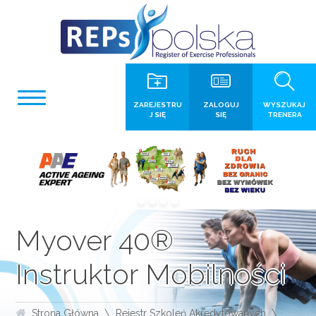
ZAREJESTRU
ZALOGUJ
WYSZUKAJ
J SIĘ
SIĘ
TRENERA
Myover 40®
Instruktor Mobilności
Strona Główna
Rejestr Szkoleń Akredytowanych