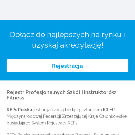
Dołącz do najlepszych na rynku i
uzyskaj akredytację!
Rejestracja
Rejestr Profesjonalnych Szkół i Instruktorów
Fitness
REPs Polska
jest organizacją będącą członkiem
ICREPs
-
Międzynarodowej Federacji Zrzeszającej Kraje Członkowskie
posiadające System Rejestracji REPs.
REPs Polska reprezentuje wybrane Placówki Szkoleniowe