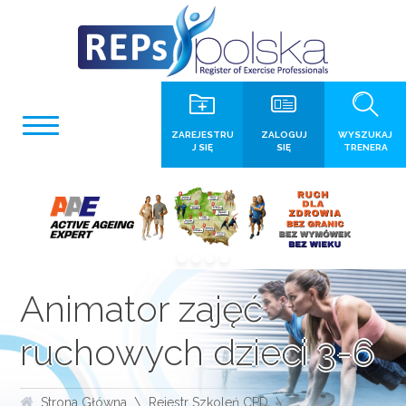
ZAREJESTRU
ZALOGUJ
WYSZUKAJ
J SIĘ
SIĘ
TRENERA
Animator zajęć
ruchowych dzieci 3-6
Strona Główna
Rejestr Szkoleń CPD