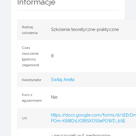
Informacje
Rodzaj
Szkolenie teoretyczne-praktyczne
szkolenia
Czas
nauczania
8
[godziny
zegarowe]
Świtaj Aneta
Koordynator
Kurs z
Nie
egzaminem
https://docs.google.com/forms/d/1EEr
Url
POm-KIl8tD1UOBtSXOSSePOWD_bSE
- nauczycieli w-f, pedagogów,