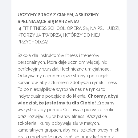
UCZYMY PRACY Z CIAŁEM, A WIDZIMY
SPEŁNIAJĄCE SIĘ MARZENIA!
4 FIT FITNESS SCHOOL OPIERA SIĘ NA PSJI LUDZI,
KTÓRZY JĄ TWORZĄ I KTÓRZY DO NIEJ
PRZYCHODZĄ!
Szkoła dla instruktorów fitness i trenerów
personalnych, która daje uczniom więcej, niż
perfekcyjny warsztat i techniczne umiejętności.
Odkrywamy najmocniejsze strony i potencjał
kursantów, aby szturmem zdobywali rynek fitness.
To co niewątpliwie wyróżnia nas na rynku to
indywidualne podejście do klienta.
Chcemy, abyś
wiedział, że jesteśmy tu dla Ciebie!
Zrobimy
wszystko, aby pomóc Ci stawiać pierwsze kroki
oraz rozwijać się w branży fitness. Wszystkie
szkolenia i kursy odbywają się w małych,
kameralnych grupach, aby nasi szkoleniowcy mieli
czas i możliwość przyjrzeć się pracy każdego z