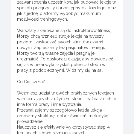
zaawansowania uczestników, jak budować lekcje w
sposób przejrzysty i przystępny dla każdego, oraz
jak z jednej platformy wydobyć maksimum
możliwości treningowych.
Warsztaty skierowane są do instruktorów fitness,
którzy chcą wznieść swoje lekcje na wyższy
poziom i zaskoczyć swoich klientów czymś
nowym. Zapraszamy też pasjonatów treningu,
którzy tworzą własne zajęcia i pragną je
urozmaicić. To doskonała okazja, aby dowiedzieć
się jak w pełni wykorzystać potencjał stepu w
pracy z podopiecznymi. Widzimy się na sali!
Co Cię czeka?
Weźmiesz udział w dwóch praktycznych lekcjach
wzmacniających z użyciem stepu – każda z nich to
inna forma pracy i inne wyzwania.
Przeanalizujemy szczegółowo każdą lekcję –
omówimy strukturę, dobór ćwiczeń, metodykę i
prowadzenie.
Nauczysz się efektywnie wykorzystywać step w
treningach siłowo-wzmacniających.