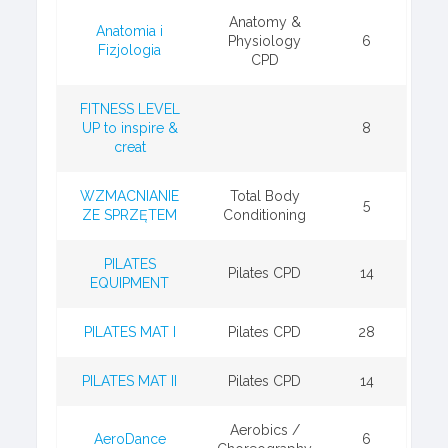
Anatomy &
Anatomia i
Physiology
6
Fizjologia
CPD
FITNESS LEVEL
UP to inspire &
8
creat
WZMACNIANIE
Total Body
5
ZE SPRZĘTEM
Conditioning
PILATES
Pilates CPD
14
EQUIPMENT
PILATES MAT I
Pilates CPD
28
PILATES MAT II
Pilates CPD
14
Aerobics /
AeroDance
6