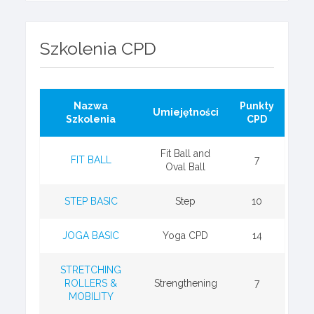
Szkolenia CPD
Nazwa
Punkty
Umiejętności
Szkolenia
CPD
Fit Ball and
FIT BALL
7
Oval Ball
STEP BASIC
Step
10
JOGA BASIC
Yoga CPD
14
STRETCHING
ROLLERS &
Strengthening
7
MOBILITY