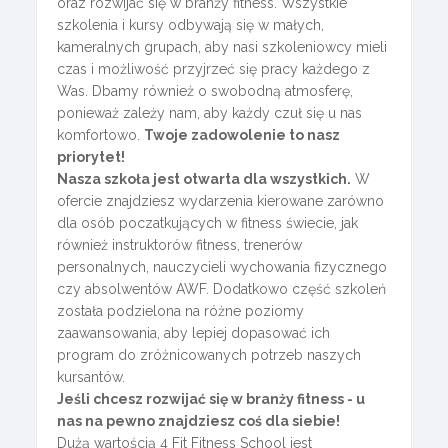
oraz rozwijać się w branży fitness. Wszystkie
szkolenia i kursy odbywają się w małych,
kameralnych grupach, aby nasi szkoleniowcy mieli
czas i możliwość przyjrzeć się pracy każdego z
Was. Dbamy również o swobodną atmosferę,
ponieważ zależy nam, aby każdy czuł się u nas
komfortowo.
Twoje zadowolenie to nasz
priorytet!
Nasza szkoła jest otwarta dla wszystkich.
W
ofercie znajdziesz wydarzenia kierowane zarówno
dla osób poczatkujących w fitness świecie, jak
również instruktorów fitness, trenerów
personalnych, nauczycieli wychowania fizycznego
czy absolwentów AWF. Dodatkowo część szkoleń
została podzielona na różne poziomy
zaawansowania, aby lepiej dopasować ich
program do zróżnicowanych potrzeb naszych
kursantów.
Jeśli chcesz rozwijać się w branży fitness - u
nas na pewno znajdziesz coś dla siebie!
Dużą wartością 4 Fit Fitness School jest