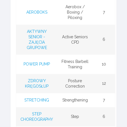
Aerobox /
AEROBOKS
Boxing /
7
Piloxing
AKTYWNY
SENIOR -
Active Seniors
6
ZAJĘCIA
CPD
GRUPOWE
Fitness Barbell
POWER PUMP
10
Training
ZDROWY
Posture
12
KRĘGOSŁUP
Correction
STRETCHING
Strengthening
7
STEP
Step
6
CHOREOGRAPHY