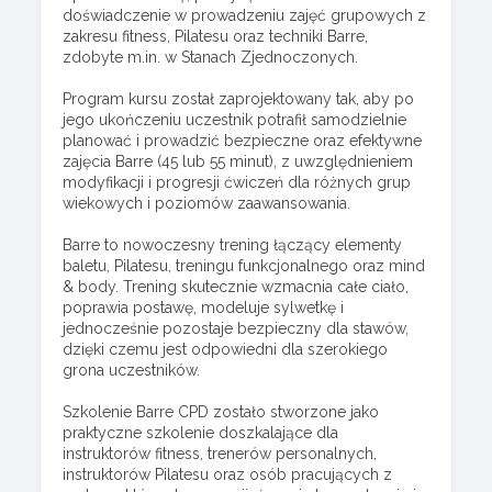
doświadczenie w prowadzeniu zajęć grupowych z
zakresu fitness, Pilatesu oraz techniki Barre,
zdobyte m.in. w Stanach Zjednoczonych.
Program kursu został zaprojektowany tak, aby po
jego ukończeniu uczestnik potrafił samodzielnie
planować i prowadzić bezpieczne oraz efektywne
zajęcia Barre (45 lub 55 minut), z uwzględnieniem
modyfikacji i progresji ćwiczeń dla różnych grup
wiekowych i poziomów zaawansowania.
Barre to nowoczesny trening łączący elementy
baletu, Pilatesu, treningu funkcjonalnego oraz mind
& body. Trening skutecznie wzmacnia całe ciało,
poprawia postawę, modeluje sylwetkę i
jednocześnie pozostaje bezpieczny dla stawów,
dzięki czemu jest odpowiedni dla szerokiego
grona uczestników.
Szkolenie Barre CPD zostało stworzone jako
praktyczne szkolenie doszkalające dla
instruktorów fitness, trenerów personalnych,
instruktorów Pilatesu oraz osób pracujących z