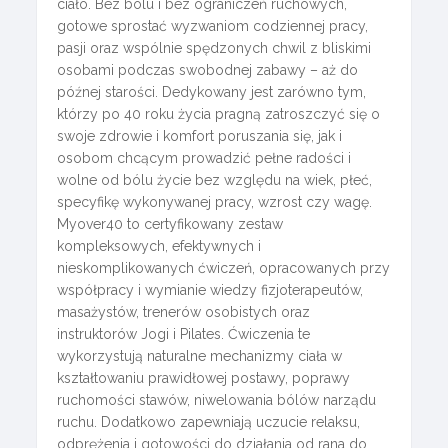
ciało. Bez bólu i bez ograniczeń ruchowych,
gotowe sprostać wyzwaniom codziennej pracy,
pasji oraz wspólnie spędzonych chwil z bliskimi
osobami podczas swobodnej zabawy – aż do
późnej starości. Dedykowany jest zarówno tym,
którzy po 40 roku życia pragną zatroszczyć się o
swoje zdrowie i komfort poruszania się, jak i
osobom chcącym prowadzić pełne radości i
wolne od bólu życie bez względu na wiek, płeć,
specyfikę wykonywanej pracy, wzrost czy wagę.
Myover40 to certyfikowany zestaw
kompleksowych, efektywnych i
nieskomplikowanych ćwiczeń, opracowanych przy
współpracy i wymianie wiedzy fizjoterapeutów,
masażystów, trenerów osobistych oraz
instruktorów Jogi i Pilates. Ćwiczenia te
wykorzystują naturalne mechanizmy ciała w
kształtowaniu prawidłowej postawy, poprawy
ruchomości stawów, niwelowania bólów narządu
ruchu. Dodatkowo zapewniają uczucie relaksu,
odprężenia i gotowości do działania od rana do