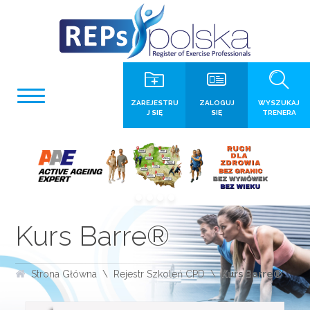
ZAREJESTRU
ZALOGUJ
WYSZUKAJ
J SIĘ
SIĘ
TRENERA
Kurs Barre®
Strona Główna
Rejestr Szkoleń CPD
Kurs Barre®