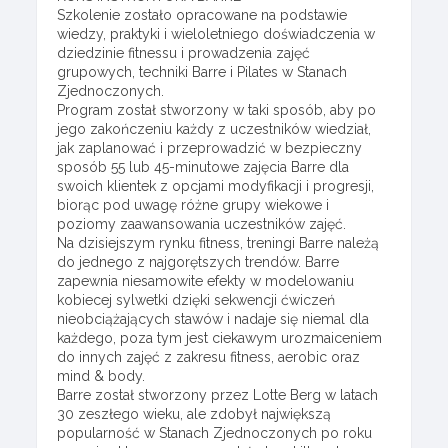
Szkolenie zostało opracowane na podstawie
wiedzy, praktyki i wieloletniego doświadczenia w
dziedzinie fitnessu i prowadzenia zajęć
grupowych, techniki Barre i Pilates w Stanach
Zjednoczonych.
Program został stworzony w taki sposób, aby po
jego zakończeniu każdy z uczestników wiedział,
jak zaplanować i przeprowadzić w bezpieczny
sposób 55 lub 45-minutowe zajęcia Barre dla
swoich klientek z opcjami modyfikacji i progresji,
biorąc pod uwagę różne grupy wiekowe i
poziomy zaawansowania uczestników zajęć.
Na dzisiejszym rynku fitness, treningi Barre należą
do jednego z najgorętszych trendów. Barre
zapewnia niesamowite efekty w modelowaniu
kobiecej sylwetki dzięki sekwencji ćwiczeń
nieobciążających stawów i nadaje się niemal dla
każdego, poza tym jest ciekawym urozmaiceniem
do innych zajęć z zakresu fitness, aerobic oraz
mind & body.
Barre został stworzony przez Lotte Berg w latach
30 zeszłego wieku, ale zdobył największą
popularność w Stanach Zjednoczonych po roku