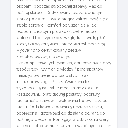
osobami podczas swobodnej zabawy – aż do
późnej starości. Dedykowany jest zarówno tym,
którzy po 40 roku życia pragną zatroszczyć się o
swoje zdrowie i komfort poruszania się, jak i
osobom chcącym prowadzić pełne radości i
wolne od bólu życie bez względu na wiek, płeć,
specyfikę wykonywanej pracy, wzrost czy wagę.
Myover40 to certyfikowany zestaw
kompleksowych, efektywnych i
nieskomplikowanych ćwiczeń, opracowanych przy
współpracy i wymianie wiedzy fizjoterapeutów,
masażystów, trenerów osobistych oraz
instruktorów Jogi i Pilates. Ćwiczenia te
wykorzystują naturalne mechanizmy ciała w
kształtowaniu prawidłowej postawy, poprawy
ruchomości stawów, niwelowania bólów narządu
ruchu. Dodatkowo zapewniają uczucie relaksu,
odprężenia i gotowości do działania od rana do
późnego wieczora. Pomagają w odzyskaniu wiary
w siebie i obcowanie z ludźmi o wspólnych celach