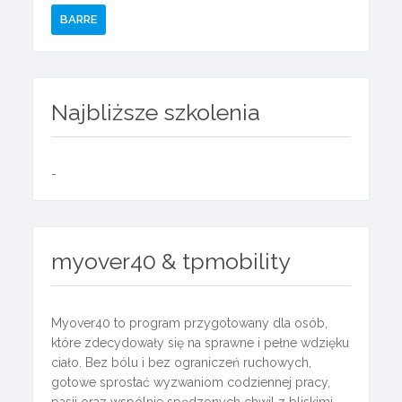
BARRE
Najbliższe szkolenia
-
myover40 & tpmobility
Myover40 to program przygotowany dla osób,
które zdecydowały się na sprawne i pełne wdzięku
ciało. Bez bólu i bez ograniczeń ruchowych,
gotowe sprostać wyzwaniom codziennej pracy,
pasji oraz wspólnie spędzonych chwil z bliskimi