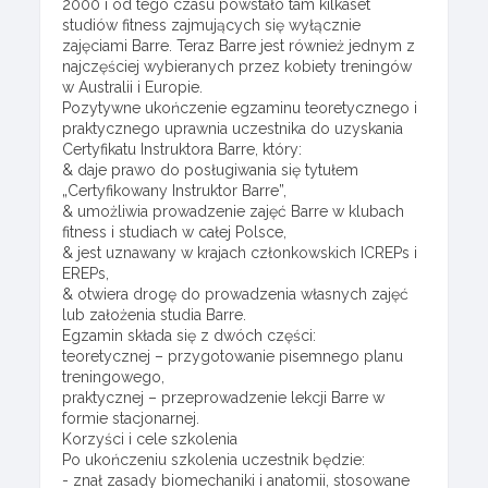
2000 i od tego czasu powstało tam kilkaset
studiów fitness zajmujących się wyłącznie
zajęciami Barre. Teraz Barre jest również jednym z
najczęściej wybieranych przez kobiety treningów
w Australii i Europie.
Pozytywne ukończenie egzaminu teoretycznego i
praktycznego uprawnia uczestnika do uzyskania
Certyfikatu Instruktora Barre, który:
& daje prawo do posługiwania się tytułem
„Certyfikowany Instruktor Barre”,
& umożliwia prowadzenie zajęć Barre w klubach
fitness i studiach w całej Polsce,
& jest uznawany w krajach członkowskich ICREPs i
EREPs,
& otwiera drogę do prowadzenia własnych zajęć
lub założenia studia Barre.
Egzamin składa się z dwóch części:
teoretycznej – przygotowanie pisemnego planu
treningowego,
praktycznej – przeprowadzenie lekcji Barre w
formie stacjonarnej.
Korzyści i cele szkolenia
Po ukończeniu szkolenia uczestnik będzie:
- znał zasady biomechaniki i anatomii, stosowane