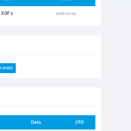
EQF 3
2026-02-03
OURSES
Data
CPD