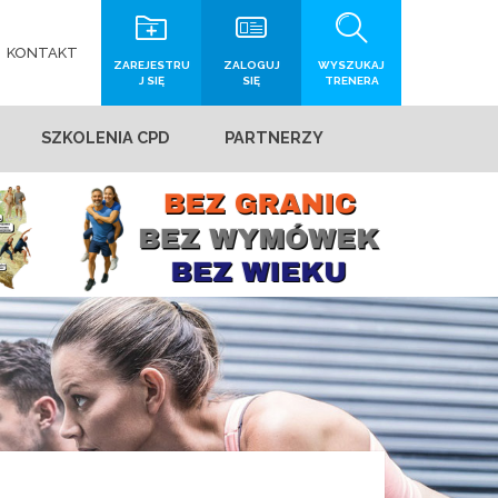
KONTAKT
ZAREJESTRU
ZALOGUJ
WYSZUKAJ
J SIĘ
SIĘ
TRENERA
SZKOLENIA CPD
PARTNERZY