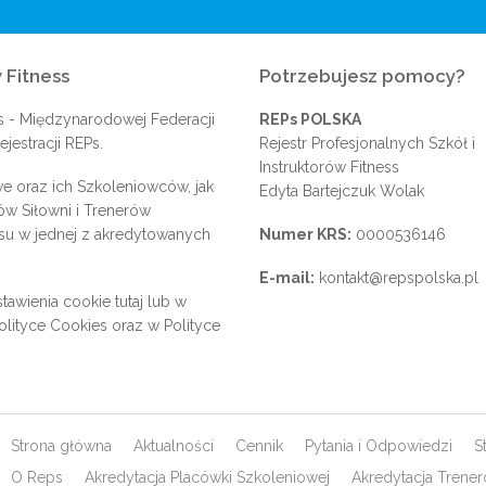
 Fitness
Potrzebujesz pomocy?
s
- Międzynarodowej Federacji
REPs POLSKA
jestracji REPs.
Rejestr Profesjonalnych Szkół i
Instruktorów Fitness
e oraz ich Szkoleniowców, jak
Edyta Bartejczuk Wolak
rów Siłowni i Trenerów
su w jednej z akredytowanych
Numer KRS:
0000536146
E-mail:
kontakt@repspolska.pl
tawienia cookie
tutaj
lub w
olityce Cookies
oraz w
Polityce
Strona główna
Aktualności
Cennik
Pytania i Odpowiedzi
S
O Reps
Akredytacja Placówki Szkoleniowej
Akredytacja Trene