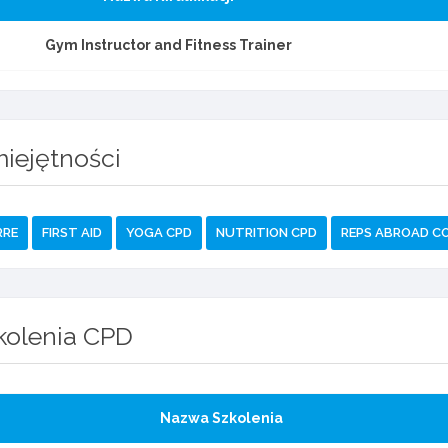
Gym Instructor and Fitness Trainer
iejętności
RRE
FIRST AID
YOGA CPD
NUTRITION CPD
REPS ABROAD C
kolenia CPD
Nazwa Szkolenia