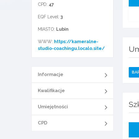
CPD:
47
EQF Level:
3
MIASTO:
Lubin
WWW:
https://kameralne-
Um
studio-coachingu.localo.site/
BA
Informacje
Kwalifikacje
Sz
Umiejętności
CPD