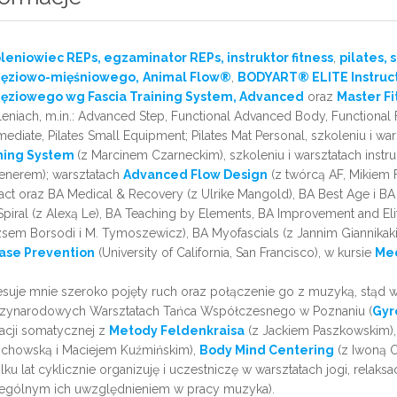
leniowiec REPs, egzaminator REPs, instruktor fitness
,
pilates, 
ęziowo-mięśniowego,
Animal Flow
®
,
BODYART
®
ELITE Instruc
ęziowego wg Fascia Training System, Advanced
oraz
Master Fi
eniach, m.in.: Advanced Step, Functional Advanced Body, Functional F
mediate, Pilates Small Equipment; Pilates Mat Personal, szkoleniu i wa
ning System
(z Marcinem Czarneckim), szkoleniu i warsztatach instr
venerem); warsztatach
Advanced Flow Design
(z twórcą AF, Mikiem 
ct oraz BA Medical & Recovery (z Ulrike Mangold), BA Best Age i BA
Spiral (z Alexą Le), BA Teaching by Elements, BA Improvement and El
zsem Borsodi i M. Tymoszewicz), BA Myofascials (z Jannim Giannikaki
ase Prevention
(University of California, San Francisco), w kursie
Med
esuje mnie szeroko pojęty ruch oraz połączenie go z muzyką, stąd wś
zynarodowych Warsztatach Tańca Współczesnego w Poznaniu (
Gyr
acji somatycznej z
Metody Feldenkraisa
(z Jackiem Paszkowskim)
chowską i Maciejem Kuźmińskim),
Body Mind Centering
(z Iwoną O
lku lat cyklicznie organizuję i uczestniczę w warsztatach jogi, relaks
ególnym ich uwzględnieniem w pracy muzyka).