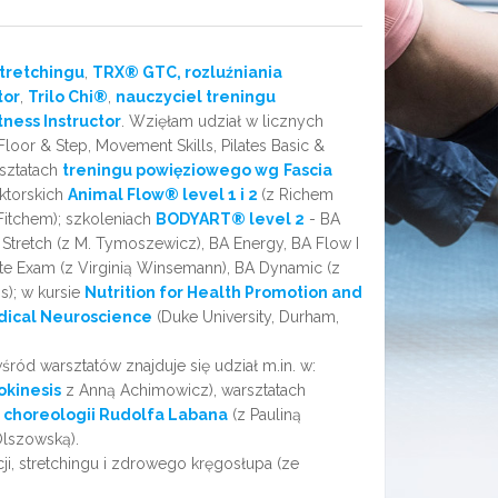
stretchingu
,
TRX® GTC, rozluźniania
tor
,
Trilo Chi
®
,
nauczyciel treningu
tness Instructor
. Wzięłam udział w licznych
loor & Step, Movement Skills, Pilates Basic &
rsztatach
treningu powięziowego wg
Fascia
uktorskich
Animal Flow
®
level 1 i 2
(z Richem
Fitchem); szkoleniach
BODYART
®
level 2
- BA
 Stretch (z M. Tymoszewicz), BA Energy, BA Flow I
ite Exam (z Virginią Winsemann), BA Dynamic (z
s); w kursie
Nutrition for Health Promotion and
ical Neuroscience
(Duke University, Durham,
ród warsztatów znajduje się udział m.in. w:
okinesis
z Anną Achimowicz), warsztatach
,
choreologii Rudolfa Labana
(z Pauliną
lszowską).
acji, stretchingu i zdrowego kręgosłupa (ze