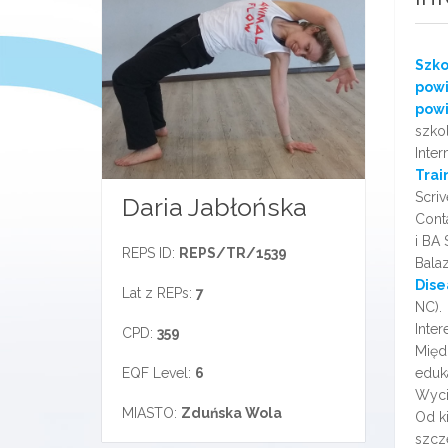
Szko
powi
powi
szkol
Inter
Trai
Scri
Daria Jabłońska
Conta
i BA 
REPS ID:
REPS/TR/1539
Bala
Dise
Lat z REPs:
7
NC).
Inter
CPD:
359
Międ
EQF Level:
6
eduk
Wyci
MIASTO:
Zduńska Wola
Od ki
szcz