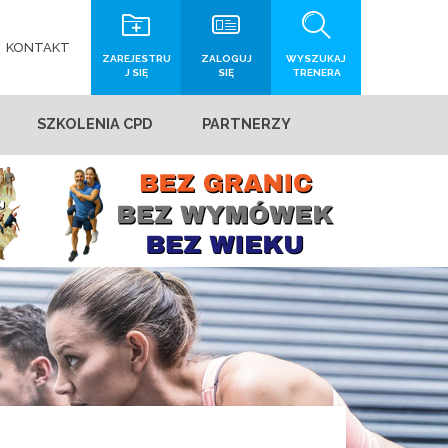
KONTAKT
ZAREJESTRU
ZALOGUJ
WYSZUKAJ
J SIĘ
SIĘ
TRENERA
SZKOLENIA CPD
PARTNERZY