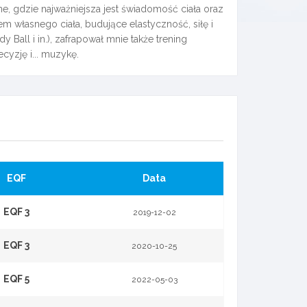
e, gdzie najważniejsza jest świadomość ciała oraz
m własnego ciała, budujące elastyczność, siłę i
Ball i in.), zafrapował mnie także trening
yzję i... muzykę.
EQF
Data
EQF 3
2019-12-02
EQF 3
2020-10-25
EQF 5
2022-05-03