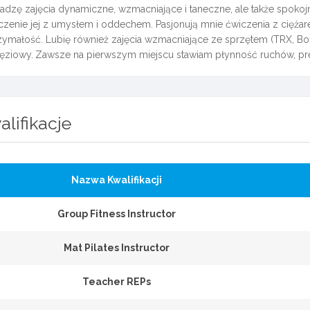
adzę zajęcia dynamiczne, wzmacniające i taneczne, ale także spokojn
czenie jej z umysłem i oddechem. Pasjonują mnie ćwiczenia z ciężare
ymałość. Lubię również zajęcia wzmacniające ze sprzętem (TRX, Body 
ęziowy.
Zawsze na pierwszym miejscu stawiam płynność ruchów, prec
alifikacje
Nazwa Kwalifikacji
Group Fitness Instructor
Mat Pilates Instructor
Teacher REPs