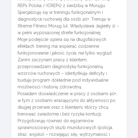
REPs Polska / ICREPs) z siedzibą w Morągu.
Specjalizuję się w treningu funkcjonalnym i
diagnostyce ruchowej dla osób 40+. Trenuję w
Xtreme Fitness Morąg (ul. Władysława Jagiełły 1) –
w pełni wyposażonej strefie funkcjonalnej.
Moje podejście opiera się na długofalowych
efektach: trening ma wspierać codzienne
funkcjonowanie i jakość życia, nie tylko wygląd.
Zanim zaczynam pracę z klientem,
przeprowadzam diagnostykę funkcjonalną
wzorców ruchowych – identyfikuję deficyty i
buduję program dokładnie pod indywidualne
możliwości i historię zdrowotną.
Posiadam doświadczenie w pracy z osobami 40+,
w tym z osobami wracającymi do aktywności po
długiej przerwie oraz z klientami, którzy chcą
trenować świadomie i bez ryzyka kontuzji.
Przygotowuję również do egzaminów
sprawnościowych służb mundurowych (policja,
straż, wojsko) – rozwijając siłę, wytrzymałość i