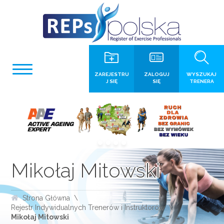
ZAREJESTRU
ZALOGUJ
WYSZUKAJ
J SIĘ
SIĘ
TRENERA
Mikołaj Mitowski
Strona Główna
Rejestr Indywidualnych Trenerów i Instruktorów
Mikołaj Mitowski